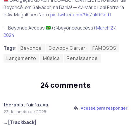
Beyoncé, em Salvador, na Bahia! — Av. Mário Leal Ferreira
e Av. Magalhaes Neto
pic.twitter.com/9qZukRGcdT
— Beyoncé Access
(@beyonceaccess)
March 27,
2024
Tags:
Beyoncé
Cowboy Carter
FAMOSOS
Lançamento
Música
Renaissance
24 comments
therapist fairfax va
Acesse para responder
23 de janeiro de 2025
… [Trackback]