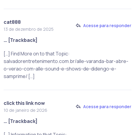
cat888
Acesse para responder
13 de dezembro de 2025
… [Trackback]
[…] Find More on to that Topic:
salvadorentretenimento.com.br/alle-varanda-bar-abre-
o-verao-com-alle-sound-e-shows-de-didengo-e-
samprime/ […]
click this link now
Acesse para responder
10 de janeiro de 2026
… [Trackback]
[…] Information to that Topic: