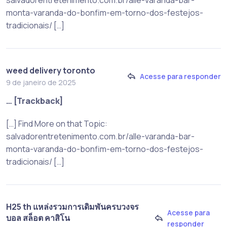
monta-varanda-do-bonfim-em-torno-dos-festejos-
tradicionais/ […]
weed delivery toronto
Acesse para responder
9 de janeiro de 2025
… [Trackback]
[…] Find More on that Topic:
salvadorentretenimento.com.br/alle-varanda-bar-
monta-varanda-do-bonfim-em-torno-dos-festejos-
tradicionais/ […]
H25 th แหล่งรวมการเดิมพันครบวงจร
Acesse para
บอล สล็อต คาสิโน
responder