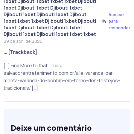
1xbet Djibouti 1xbet 1xbet 1xbet Djibouti
1xbet Djibouti 1xbet Djibouti 1xbet
Djibouti 1xbet Djibouti 1xbet Djibouti
Acesse
1xbet 1xbet 1xbet Djibouti 1xbet Djibouti
para
1xbet Djibouti 1xbet Djibouti 1xbet
responder
Djibouti 1xbet Djibouti 1xbet 1xbet 1xbet
29 de abril de 2026
… [Trackback]
[…] Find More to that Topic:
salvadorentretenimento.com.br/alle-varanda-bar-
monta-varanda-do-bonfim-em-torno-dos-festejos-
tradicionais/ […]
Deixe um comentário