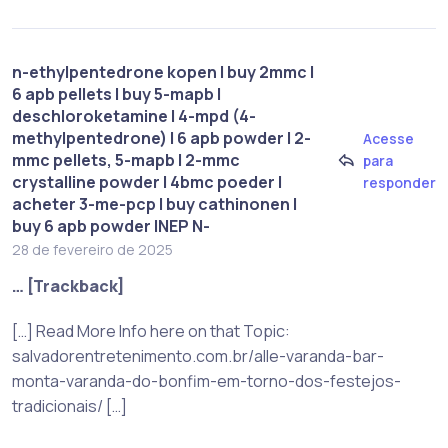
n-ethylpentedrone kopen | buy 2mmc |
6 apb pellets | buy 5-mapb |
deschloroketamine | 4-mpd (4-
methylpentedrone) | 6 apb powder | 2-
Acesse
mmc pellets, 5-mapb | 2-mmc
para
crystalline powder | 4bmc poeder |
responder
acheter 3-me-pcp | buy cathinonen |
buy 6 apb powder |NEP N-
28 de fevereiro de 2025
… [Trackback]
[…] Read More Info here on that Topic:
salvadorentretenimento.com.br/alle-varanda-bar-
monta-varanda-do-bonfim-em-torno-dos-festejos-
tradicionais/ […]