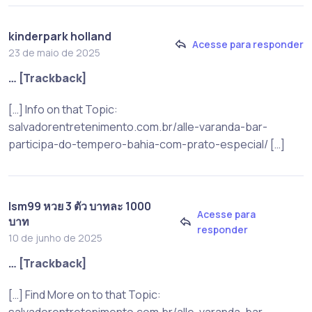
kinderpark holland
Acesse para responder
23 de maio de 2025
… [Trackback]
[…] Info on that Topic:
salvadorentretenimento.com.br/alle-varanda-bar-
participa-do-tempero-bahia-com-prato-especial/ […]
lsm99 หวย 3 ตัว บาทละ 1000
Acesse para
บาท
responder
10 de junho de 2025
… [Trackback]
[…] Find More on to that Topic:
salvadorentretenimento.com.br/alle-varanda-bar-