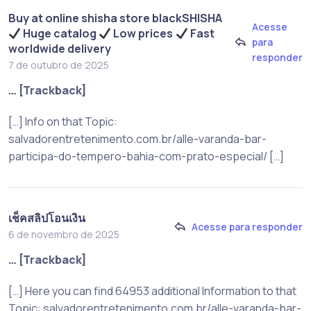
Buy at online shisha store blackSHISHA
Acesse
Huge catalog
Low prices
Fast
para
worldwide delivery
responder
7 de outubro de 2025
… [Trackback]
[…] Info on that Topic:
salvadorentretenimento.com.br/alle-varanda-bar-
participa-do-tempero-bahia-com-prato-especial/ […]
เช็คสลิปโอนเงิน
Acesse para responder
6 de novembro de 2025
… [Trackback]
[…] Here you can find 64953 additional Information to that
Topic: salvadorentretenimento.com.br/alle-varanda-bar-