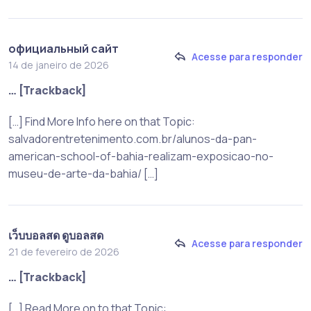
официальный сайт
Acesse para responder
14 de janeiro de 2026
… [Trackback]
[…] Find More Info here on that Topic:
salvadorentretenimento.com.br/alunos-da-pan-
american-school-of-bahia-realizam-exposicao-no-
museu-de-arte-da-bahia/ […]
เว็บบอลสด ดูบอลสด
Acesse para responder
21 de fevereiro de 2026
… [Trackback]
[…] Read More on to that Topic: