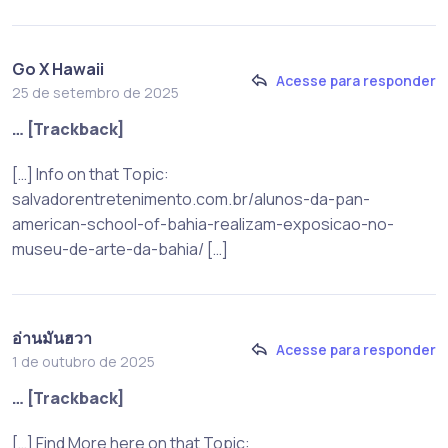
Go X Hawaii
Acesse para responder
25 de setembro de 2025
… [Trackback]
[…] Info on that Topic:
salvadorentretenimento.com.br/alunos-da-pan-
american-school-of-bahia-realizam-exposicao-no-
museu-de-arte-da-bahia/ […]
อ่านมันฮวา
Acesse para responder
1 de outubro de 2025
… [Trackback]
[…] Find More here on that Topic: