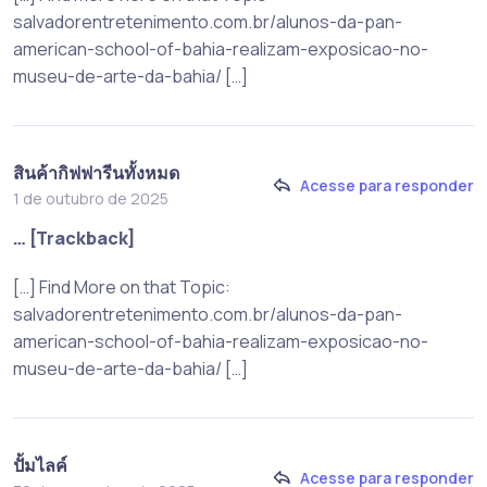
salvadorentretenimento.com.br/alunos-da-pan-
american-school-of-bahia-realizam-exposicao-no-
museu-de-arte-da-bahia/ […]
สินค้ากิฟฟารีนทั้งหมด
Acesse para responder
1 de outubro de 2025
… [Trackback]
[…] Find More on that Topic:
salvadorentretenimento.com.br/alunos-da-pan-
american-school-of-bahia-realizam-exposicao-no-
museu-de-arte-da-bahia/ […]
ปั้มไลค์
Acesse para responder