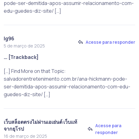
pode-ser-demitida-apos-assumir-relacionamento-com-
edu-guedes-diz-site/ […]
lg96
Acesse para responder
5 de março de 2025
… [Trackback]
[…] Find More on that Topic:
salvadorentretenimento.com.br/ana-hickmann-pode-
ser-demitida-apos-assumir-relacionamento-com-edu-
guedes-diz-site/ […]
เว็บสล็อตตรงไม่ผ่านเอเย่นต์ เว็บแท้
Acesse para
จากยุโรป
responder
16 de março de 2025