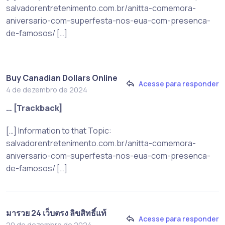
salvadorentretenimento.com.br/anitta-comemora-
aniversario-com-superfesta-nos-eua-com-presenca-
de-famosos/ […]
Buy Canadian Dollars Online
Acesse para responder
4 de dezembro de 2024
… [Trackback]
[…] Information to that Topic:
salvadorentretenimento.com.br/anitta-comemora-
aniversario-com-superfesta-nos-eua-com-presenca-
de-famosos/ […]
มารวย 24 เว็บตรง ลิขสิทธิ์แท้
Acesse para responder
20 de dezembro de 2024