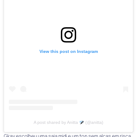
View this post on Instagram
A post shared by Anitta
(@anitta)
Gkay escolheu uma saia midi e um top sem alças em risca