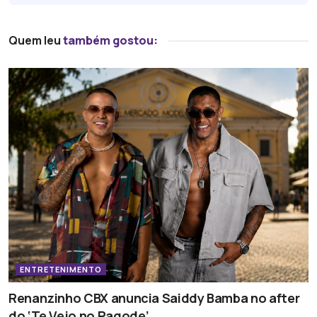
Quem leu
também gostou:
ENTRETENIMENTO
Renanzinho CBX anuncia Saiddy Bamba no after
do ‘Te Vejo no Pagode’