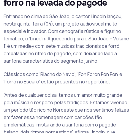
forró na levada do pagode
Entrando no clima de São João, o cantor Lincoln lançou,
nesta quinta-feira (04), um projeto audiovisual muito
especial e inovador. Com cenografia rústica e figurino
temático, o ‘Lincoln: Aquecendo para o São João – Volume
1’ é um medley com sete músicas tradicionais de forró,
embaladas no ritmo do pagode, sem deixar de lado a
sanfona característica do segmento junino.
Clássicos como ‘Riacho do Navio’, ‘Fon Foron Fon Fon’ e
‘Forró no Escuro’ estão presentes no repertório.
“Antes de qualquer coisa, temos um amor muito grande
pela música e respeito pelas tradições. Estamos vivendo
um período tão rico no Nordeste que nos sentimos felizes
em fazer essa homenagem com canções tão
emblemáticas, misturando a sanfona com o pagode
baiano, dois ritmos nordestinos”, afirma Lincoln, que