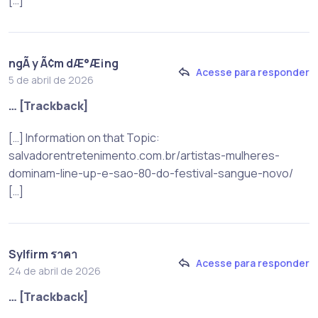
[…]
ngÃ y Ã¢m dÆ°Æ¡ng
Acesse para responder
5 de abril de 2026
… [Trackback]
[…] Information on that Topic:
salvadorentretenimento.com.br/artistas-mulheres-
dominam-line-up-e-sao-80-do-festival-sangue-novo/
[…]
Sylfirm ราคา
Acesse para responder
24 de abril de 2026
… [Trackback]