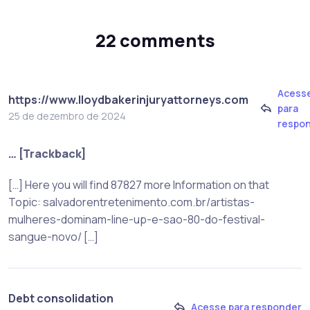
22 comments
Acess
https://www.lloydbakerinjuryattorneys.com
para
25 de dezembro de 2024
respo
… [Trackback]
[…] Here you will find 87827 more Information on that
Topic: salvadorentretenimento.com.br/artistas-
mulheres-dominam-line-up-e-sao-80-do-festival-
sangue-novo/ […]
Debt consolidation
Acesse para responder