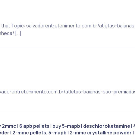
on that Topic: salvadorentretenimento.com.br/atletas-baian
heca/ […]
 salvadorentretenimento.com.br/atletas-baianas-sao-premia
2mmc | 6 apb pellets | buy 5-mapb | deschloroketamine | 
der | 2-mmc pellets, 5-mapb | 2-mmc crystalline powder 