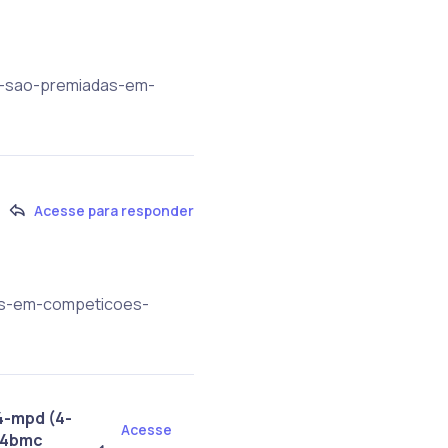
as-sao-premiadas-em-
Acesse para responder
das-em-competicoes-
4-mpd (4-
Acesse
| 4bmc