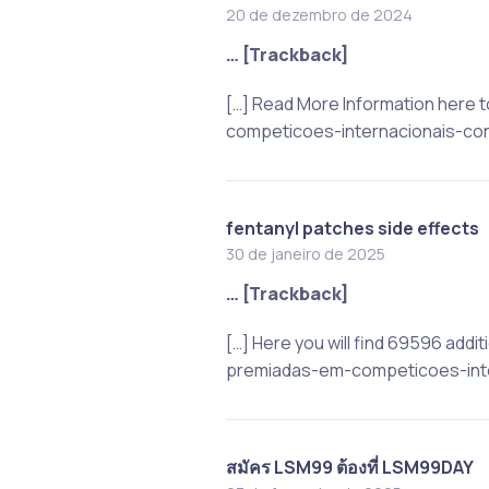
20 de dezembro de 2024
… [Trackback]
[…] Read More Information here
competicoes-internacionais-con
fentanyl patches side effects
30 de janeiro de 2025
… [Trackback]
[…] Here you will find 69596 add
premiadas-em-competicoes-inte
สมัคร LSM99 ต้องที่ LSM99DAY