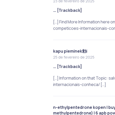
23 de fevereiro de 2025
… [Trackback]
[…] Find More Information here 
competicoes-internacionais-con
kapu pieminek勅i
25 de fevereiro de 2025
… [Trackback]
[…] Information on that Topic:
internacionais-conheca/ […]
n-ethylpentedrone kopen | buy 
methylpentedrone) | 6 apb pow