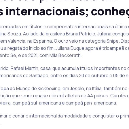
 internacionais; conhe
remiadas em títulos e campeonatos internacionais na última
lina Souza. Ao lado da brasileira Bruna Patrício, Juliana conq
 em Valencia, na Espanha. O ouro veio na categoria Snipe. Di
ou a regata do início ao fim. Juliana Duque agora é tricampeã
nto Sé, e de 2021, com Mila Beckerath.
ido, Rafael Martin, casal que acumula títulos importantes no 
Americanos de Santiago, entre os dias 20 de outubro e 05 de
opa do Mundo de Kickboxing, em Jesolo, na Itália, também no d
ção que reuniu quase dois mil atletas de 44 países. Carolina 
sileira, campeã sul-americana e campeã pan-americana.
inar o cenário internacional da modalidade e conquistar o prim
.