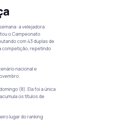
ça
 semana: a velejadora
uistou o Campeonato
sputando com 43 duplas de
 da competição, repetindo
cenário nacional e
 novembro.
omingo (8). Ela foi a única
acumula os títulos de
eiro lugar do ranking