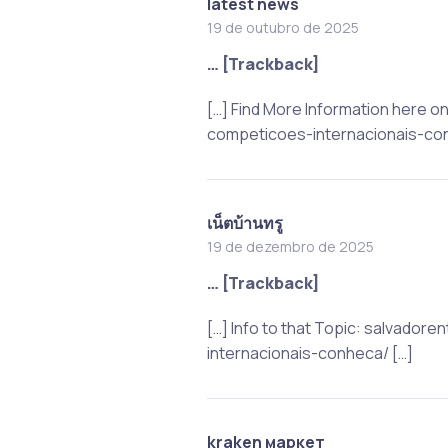
latest news
19 de outubro de 2025
… [Trackback]
[…] Find More Information here 
competicoes-internacionais-con
เน็ตบ้านทรู
19 de dezembro de 2025
… [Trackback]
[…] Info to that Topic: salvad
internacionais-conheca/ […]
kraken маркет