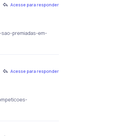
Acesse para responder
as-sao-premiadas-em-
Acesse para responder
competicoes-