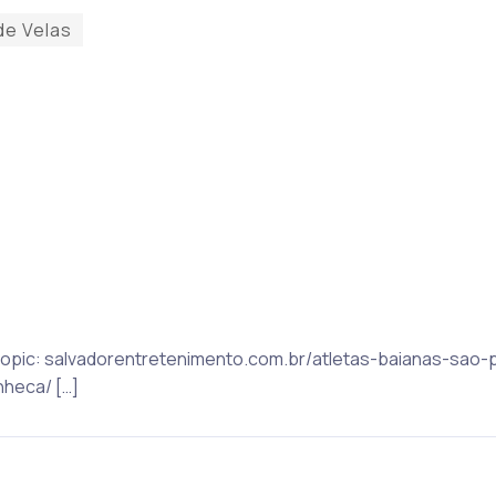
de Velas
t Topic: salvadorentretenimento.com.br/atletas-baianas-sao
heca/ […]