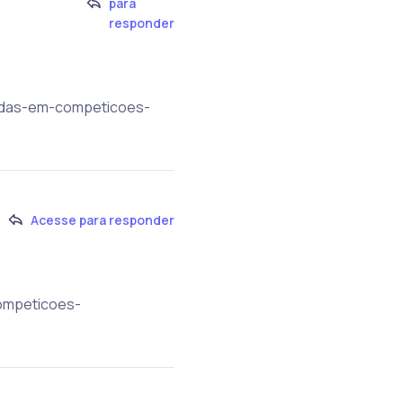
para
responder
iadas-em-competicoes-
Acesse para responder
competicoes-