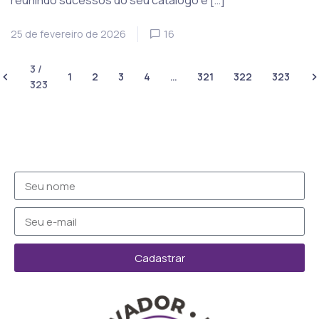
reunindo sucessos do seu catálogo e […]
25 de fevereiro de 2026
16
3 /
1
2
3
4
…
321
322
323
323
Cadastrar