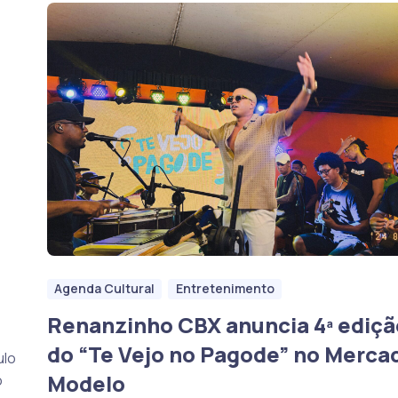
Agenda Cultural
Entretenimento
Renanzinho CBX anuncia 4ª ediçã
do “Te Vejo no Pagode” no Merca
ulo
Modelo
o