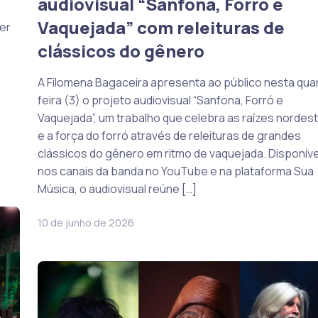
audiovisual “Sanfona, Forró e
Vaquejada” com releituras de
cer
clássicos do gênero
A Filomena Bagaceira apresenta ao público nesta qua
s
feira (3) o projeto audiovisual “Sanfona, Forró e
Vaquejada”, um trabalho que celebra as raízes nordest
e a força do forró através de releituras de grandes
clássicos do gênero em ritmo de vaquejada. Disponíve
nos canais da banda no YouTube e na plataforma Sua
Música, o audiovisual reúne […]
10 de junho de 2026