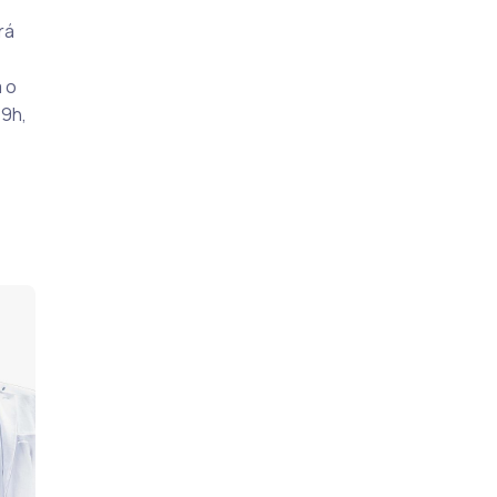
rá
 o
19h,