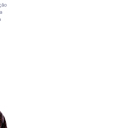
ição
ma
á