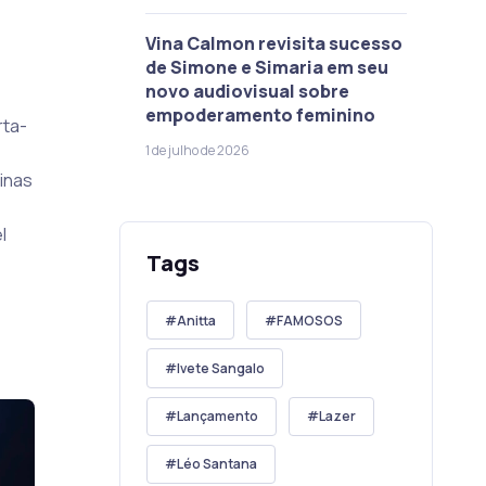
Vina Calmon revisita sucesso
de Simone e Simaria em seu
novo audiovisual sobre
empoderamento feminino
rta-
1 de julho de 2026
inas
l
Tags
Anitta
FAMOSOS
Ivete Sangalo
Lançamento
Lazer
Léo Santana