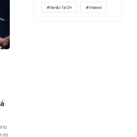
Verão Tá On
Vídeos
uá
ório
e os