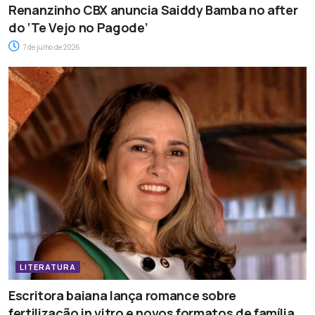
Renanzinho CBX anuncia Saiddy Bamba no after
do ‘Te Vejo no Pagode’
7 de julho de 2026
LITERATURA
Escritora baiana lança romance sobre
fertilização in vitro e novos formatos de família