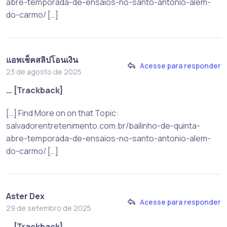
abre-temporada-de-ensaios-no-santo-antonio-alem-
do-carmo/ […]
แอพเช็คสลิปโอนเงิน
Acesse para responder
23 de agosto de 2025
… [Trackback]
[…] Find More on on that Topic:
salvadorentretenimento.com.br/bailinho-de-quinta-
abre-temporada-de-ensaios-no-santo-antonio-alem-
do-carmo/ […]
Aster Dex
Acesse para responder
29 de setembro de 2025
… [Trackback]