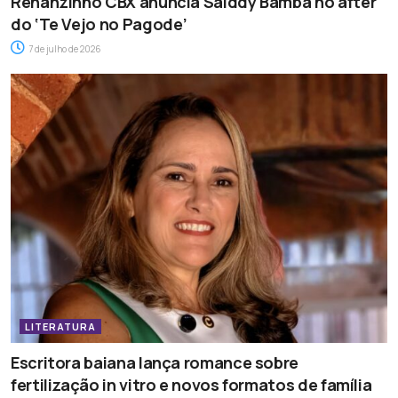
Renanzinho CBX anuncia Saiddy Bamba no after
do ‘Te Vejo no Pagode’
7 de julho de 2026
LITERATURA
Escritora baiana lança romance sobre
fertilização in vitro e novos formatos de família