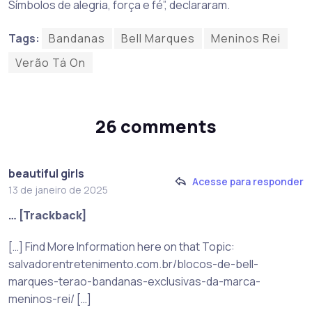
Símbolos de alegria, força e fé”, declararam.
Tags:
Bandanas
Bell Marques
Meninos Rei
Verão Tá On
26 comments
beautiful girls
Acesse para responder
13 de janeiro de 2025
… [Trackback]
[…] Find More Information here on that Topic:
salvadorentretenimento.com.br/blocos-de-bell-
marques-terao-bandanas-exclusivas-da-marca-
meninos-rei/ […]