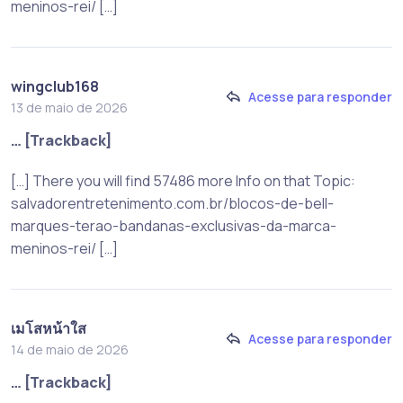
meninos-rei/ […]
wingclub168
Acesse para responder
13 de maio de 2026
… [Trackback]
[…] There you will find 57486 more Info on that Topic:
salvadorentretenimento.com.br/blocos-de-bell-
marques-terao-bandanas-exclusivas-da-marca-
meninos-rei/ […]
เมโสหน้าใส
Acesse para responder
14 de maio de 2026
… [Trackback]