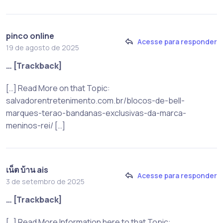
pinco online
Acesse para responder
19 de agosto de 2025
… [Trackback]
[…] Read More on that Topic:
salvadorentretenimento.com.br/blocos-de-bell-
marques-terao-bandanas-exclusivas-da-marca-
meninos-rei/ […]
เน็ต บ้าน ais
Acesse para responder
3 de setembro de 2025
… [Trackback]
[…] Read More Information here to that Topic: