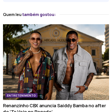
Quem leu
também gostou:
ENTRETENIMENTO
Renanzinho CBX anuncia Saiddy Bamba no after
do ‘Te Vejo no Pagode’