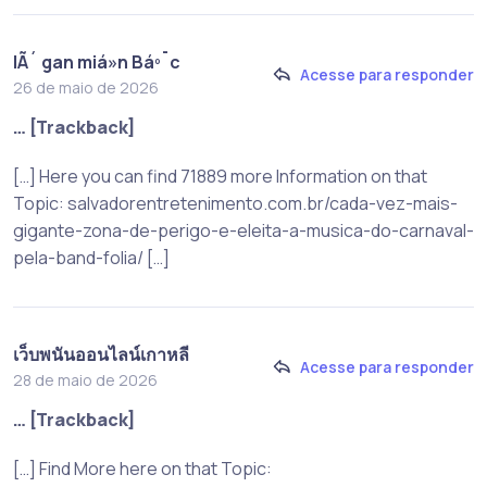
lÃ´ gan miá»n Báº¯c
Acesse para responder
26 de maio de 2026
… [Trackback]
[…] Here you can find 71889 more Information on that
Topic: salvadorentretenimento.com.br/cada-vez-mais-
gigante-zona-de-perigo-e-eleita-a-musica-do-carnaval-
pela-band-folia/ […]
เว็บพนันออนไลน์เกาหลี
Acesse para responder
28 de maio de 2026
… [Trackback]
[…] Find More here on that Topic: