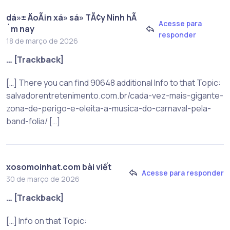
dá»± ÄoÃ¡n xá» sá» TÃ¢y Ninh hÃ
Acesse para
´m nay
responder
18 de março de 2026
… [Trackback]
[…] There you can find 90648 additional Info to that Topic:
salvadorentretenimento.com.br/cada-vez-mais-gigante-
zona-de-perigo-e-eleita-a-musica-do-carnaval-pela-
band-folia/ […]
xosomoinhat.com bài viết
Acesse para responder
30 de março de 2026
… [Trackback]
[…] Info on that Topic: