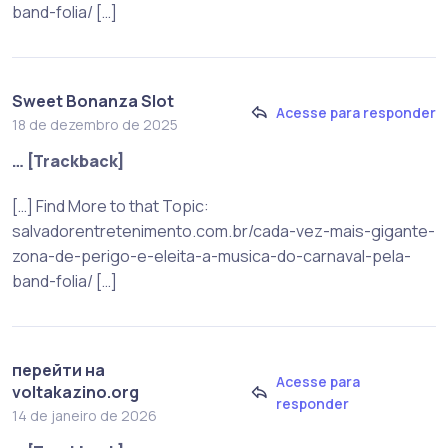
band-folia/ […]
Sweet Bonanza Slot
Acesse para responder
18 de dezembro de 2025
… [Trackback]
[…] Find More to that Topic:
salvadorentretenimento.com.br/cada-vez-mais-gigante-
zona-de-perigo-e-eleita-a-musica-do-carnaval-pela-
band-folia/ […]
перейти на
Acesse para
voltakazino.org
responder
14 de janeiro de 2026