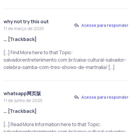
why not try this out
Acesse para responder
11 de março de 2025
… [Trackback]
[…] Find More here to that Topic:
salvadorentretenimento.com.br/caixa-cultural-salvador-
celebra-samba-com-tres-shows-de-martnalia/ […]
whatsapp网页版
Acesse para responder
11 de junho de 2025
… [Trackback]
[…] Read More Information here to that Topic:
salvadorentretenimento.com.br/caixa-cultural-salvador-