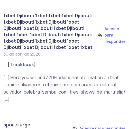
1xbet Djibouti 1xbet 1xbet 1xbet Djibouti
1xbet Djibouti 1xbet Djibouti 1xbet
Djibouti 1xbet Djibouti 1xbet Djibouti
Acesse
1xbet 1xbet 1xbet Djibouti 1xbet Djibouti
para
1xbet Djibouti 1xbet Djibouti 1xbet
responder
Djibouti 1xbet Djibouti 1xbet 1xbet 1xbet
30 de abril de 2026
… [Trackback]
[…] Here you will find 3709 additional Information on that
Topic: salvadorentretenimento.com.br/caixa-cultural-
salvador-celebra-samba-com-tres-shows-de-martnalia/
[…]
sports urge
Acesse para responder