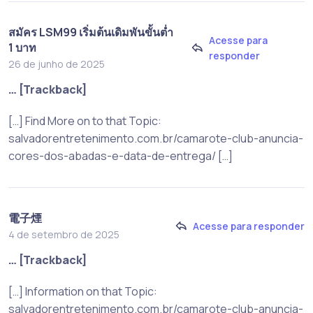
สมัคร LSM99 เริ่มต้นเดิมพันขั้นต่ำ
Acesse para
1 บาท
responder
26 de junho de 2025
… [Trackback]
[…] Find More on to that Topic:
salvadorentretenimento.com.br/camarote-club-anuncia-
cores-dos-abadas-e-data-de-entrega/ […]
電子煙
Acesse para responder
4 de setembro de 2025
… [Trackback]
[…] Information on that Topic:
salvadorentretenimento.com.br/camarote-club-anuncia-