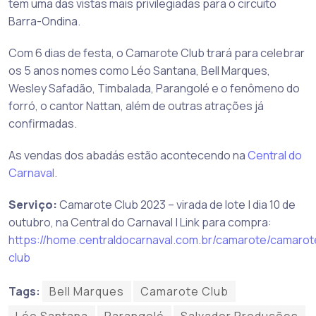
tem uma das vistas mais privilegiadas para o circuito
Barra-Ondina.
Com 6 dias de festa, o Camarote Club trará para celebrar
os 5 anos nomes como Léo Santana, Bell Marques,
Wesley Safadão, Timbalada, Parangolé e o fenômeno do
forró, o cantor Nattan, além de outras atrações já
confirmadas.
As vendas dos abadás estão acontecendo na
Central do
Carnaval
.
Serviço:
Camarote Club 2023 – virada de lote | dia 10 de
outubro, na Central do Carnaval | Link para compra:
https://home.centraldocarnaval.com.br/camarote/camarot
club
Tags:
Bell Marques
Camarote Club
Léo Santana
Parangolé
Salvador Produções