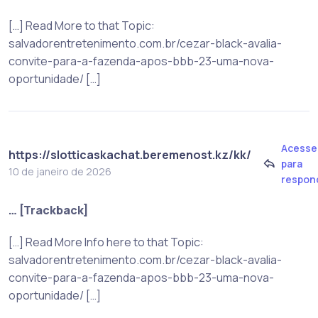
[…] Read More to that Topic:
salvadorentretenimento.com.br/cezar-black-avalia-
convite-para-a-fazenda-apos-bbb-23-uma-nova-
oportunidade/ […]
Acesse
https://slotticaskachat.beremenost.kz/kk/
para
10 de janeiro de 2026
respon
… [Trackback]
[…] Read More Info here to that Topic:
salvadorentretenimento.com.br/cezar-black-avalia-
convite-para-a-fazenda-apos-bbb-23-uma-nova-
oportunidade/ […]