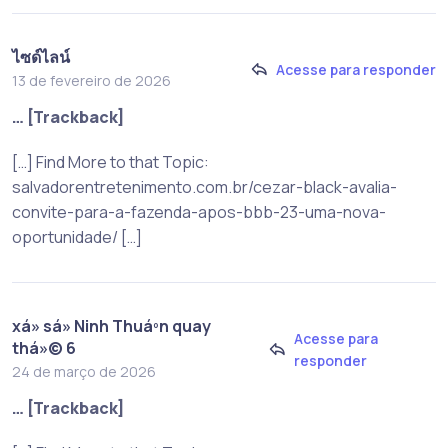
ไซด์ไลน์
Acesse para responder
13 de fevereiro de 2026
… [Trackback]
[…] Find More to that Topic:
salvadorentretenimento.com.br/cezar-black-avalia-
convite-para-a-fazenda-apos-bbb-23-uma-nova-
oportunidade/ […]
xá» sá» Ninh Thuáº­n quay
Acesse para
thá»© 6
responder
24 de março de 2026
… [Trackback]