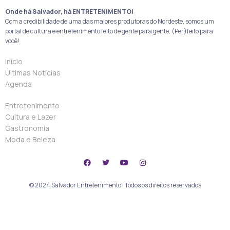
Onde há Salvador, há ENTRETENIMENTO!
Com a credibilidade de uma das maiores produtoras do Nordeste, somos um
portal de cultura e entretenimento feito de gente para gente. (Per)feito para
você!
Início
Últimas Notícias
Agenda
Entretenimento
Cultura e Lazer
Gastronomia
Moda e Beleza
© 2024 Salvador Entretenimento | Todos os direitos reservados