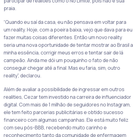
participar de realities como o No Limite, pois não é sua
praia.
“Quando eu saí da casa, eu não pensava em voltar para
um reality. Hoje, com a poeira baixa, vejo que dava para eu
fazer muitas coisas diferentes. Então um novo reality
seria uma nova oportunidade de tentar mostrar ao Brasil a
minha essência, corrigir meus erros e tentar sair de lá
campeão. Ainda me dói um pouquinho o fato de não
conseguir chegar até a final. Mas eu faria, sim, outro
reality”, declarou.
Além de avaliar a possibilidade de ingressar em outros
realities, Cezar tem investido na carreira de influenciador
digital. Com mais de 1 milhão de seguidores no Instagram,
ele tem feito parcerias publicitárias e obtido sucesso
financeiro com algumas campanhas. Ele está muito feliz
com seu pós-BBB, recebendo muito carinho e
reconhecimento tanto da comunidade de enfermagem