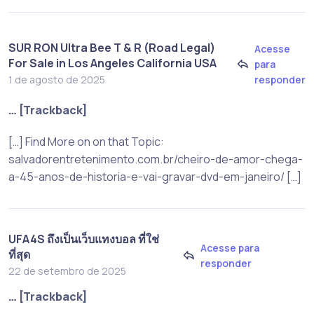
SUR RON Ultra Bee T & R (Road Legal)
Acesse
For Sale in Los Angeles California USA
para
responder
1 de agosto de 2025
… [Trackback]
[…] Find More on on that Topic:
salvadorentretenimento.com.br/cheiro-de-amor-chega-
a-45-anos-de-historia-e-vai-gravar-dvd-em-janeiro/ […]
UFA4S ถึงเป็นเว็บแทงบอล ที่ใช่
Acesse para
ที่สุด
responder
22 de setembro de 2025
… [Trackback]