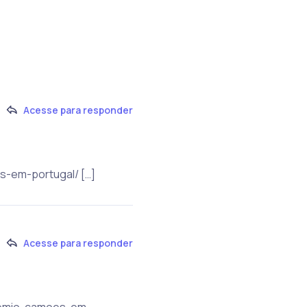
Acesse para responder
s-em-portugal/ […]
Acesse para responder
premio-camoes-em-