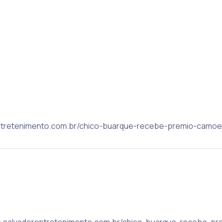
orentretenimento.com.br/chico-buarque-recebe-premio-camoe
pic: salvadorentretenimento.com.br/chico-buarque-recebe-