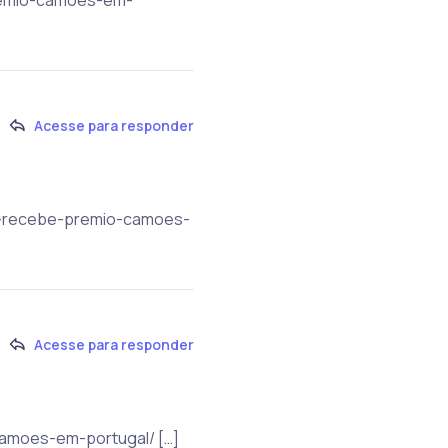
Acesse para responder
ue-recebe-premio-camoes-
Acesse para responder
camoes-em-portugal/ […]