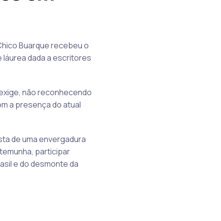
r Chico Buarque recebeu o
 láurea dada a escritores
s exige, não reconhecendo
om a presença do atual
ista de uma envergadura
stemunha, participar
asil e do desmonte da