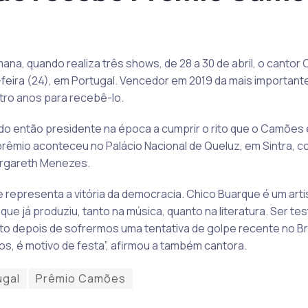
mana, quando realiza três shows, de 28 a 30 de abril, o canto
ira (24), em Portugal. Vencedor em 2019 da mais importante
tro anos para recebê-lo.
 do então presidente na época a cumprir o rito que o Camõe
prêmio aconteceu no Palácio Nacional de Queluz, em Sintra, c
argareth Menezes.
e representa a vitória da democracia. Chico Buarque é um art
 que já produziu, tanto na música, quanto na literatura. Ser te
 depois de sofrermos uma tentativa de golpe recente no Br
os, é motivo de festa”, afirmou a também cantora.
ugal
Prêmio Camões