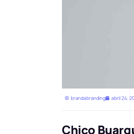
brandabranding
abril 24, 2
Chico Buarq