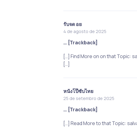
รับจด อย
4 de agosto de 2025
… [Trackback]
[…] Find More on on that Topic
[…]
หนังโป๊ซับไทย
25 de setembro de 2025
… [Trackback]
[…] Read More to that Topic: s