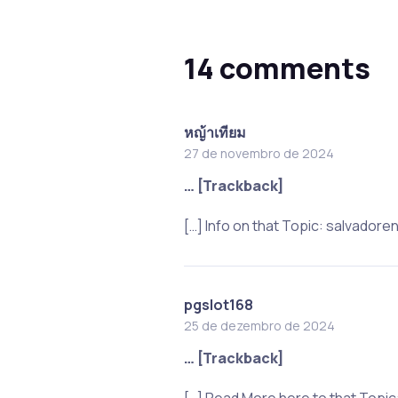
14 comments
หญ้าเทียม
27 de novembro de 2024
… [Trackback]
[…] Info on that Topic: salvad
pgslot168
25 de dezembro de 2024
… [Trackback]
[…] Read More here to that To