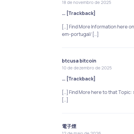
18 de novembro de 2025
… [Trackback]
[…] Find More Information here
em-portugal/ […]
btcusa bitcoin
10 de dezembro de 2025
… [Trackback]
[…] Find More here to that Top
[…]
電子煙
12 de maio de 2026