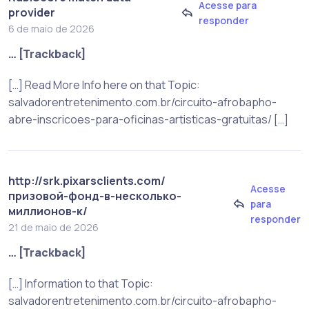
Acesse para
provider
responder
6 de maio de 2026
… [Trackback]
[…] Read More Info here on that Topic:
salvadorentretenimento.com.br/circuito-afrobapho-
abre-inscricoes-para-oficinas-artisticas-gratuitas/ […]
http://srk.pixarsclients.com/
Acesse
призовой-фонд-в-несколько-
para
миллионов-к/
responder
21 de maio de 2026
… [Trackback]
[…] Information to that Topic:
salvadorentretenimento.com.br/circuito-afrobapho-