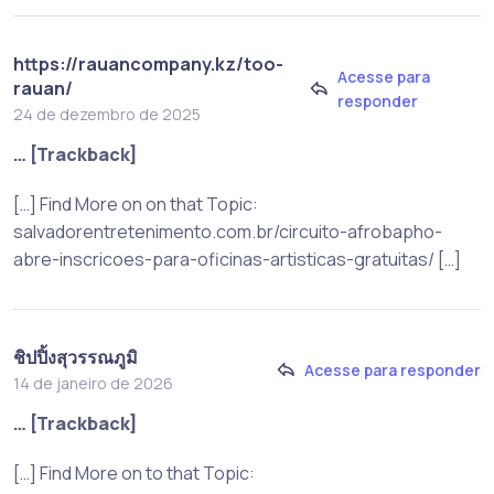
https://rauancompany.kz/too-
Acesse para
rauan/
responder
24 de dezembro de 2025
… [Trackback]
[…] Find More on on that Topic:
salvadorentretenimento.com.br/circuito-afrobapho-
abre-inscricoes-para-oficinas-artisticas-gratuitas/ […]
ชิปปิ้งสุวรรณภูมิ
Acesse para responder
14 de janeiro de 2026
… [Trackback]
[…] Find More on to that Topic: