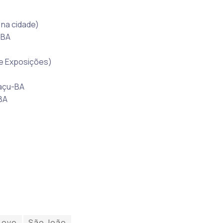
 na cidade)
-BA
de Exposições)
uaçu-BA
BA
Love
São João