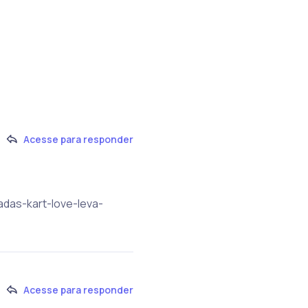
Acesse para responder
adas-kart-love-leva-
Acesse para responder