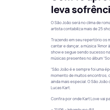
leva sofrênc
O São João será no clima de rom
artista contabiliza mais de 25 s
Trazendo em seu repertório os m
cantar e dançar, a música “Amor 
show e segue sendo sucesso nas
músicas presentes no álbum “Sofr
“São João é e sempre foi uma ép
momento de muitos encontros, co
ainda mais especial. O São João
Lucas Kart.
Confira por onde Kart Love vai p
• 21/06 – Inhambupe-BA