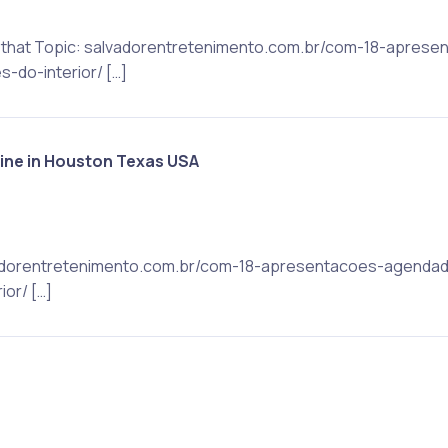
 to that Topic: salvadorentretenimento.com.br/com-18-apres
-do-interior/ […]
ine in Houston Texas USA
alvadorentretenimento.com.br/com-18-apresentacoes-agendad
or/ […]