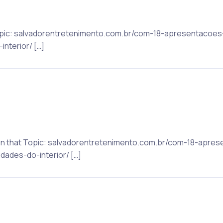
t Topic: salvadorentretenimento.com.br/com-18-apresentacoe
nterior/ […]
 on that Topic: salvadorentretenimento.com.br/com-18-apr
dades-do-interior/ […]