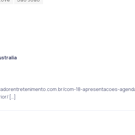
stralia
 salvadorentretenimento.com.br/com-18-apresentacoes-agend
or/ […]