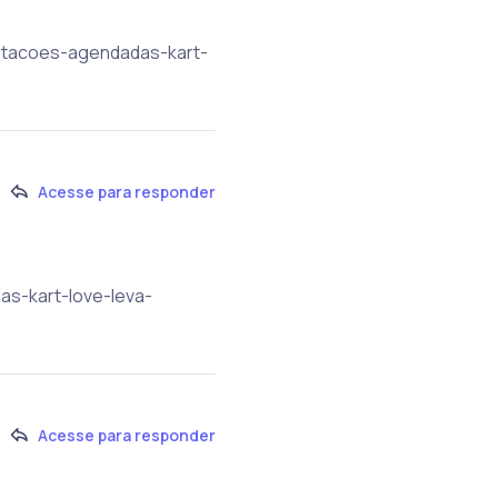
entacoes-agendadas-kart-
Acesse para responder
as-kart-love-leva-
Acesse para responder