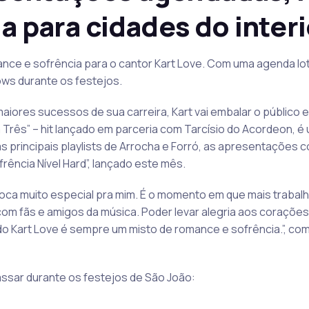
ia para cidades do interi
ance e sofrência para o cantor Kart Love. Com uma agenda lo
hows durante os festejos.
aiores sucessos de sua carreira, Kart vai embalar o público 
à Três” – hit lançado em parceria com Tarcísio do Acordeon, é
 principais playlists de Arrocha e Forró, as apresentações
ência Nível Hard”, lançado este mês.
oca muito especial pra mim. É o momento em que mais traba
m fãs e amigos da música. Poder levar alegria aos corações
 do Kart Love é sempre um misto de romance e sofrência.”, c
assar durante os festejos de São João: