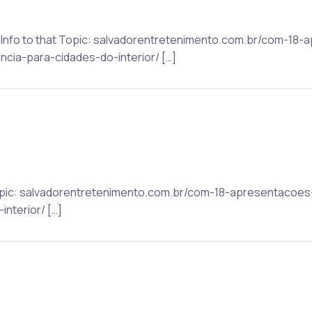
e Info to that Topic: salvadorentretenimento.com.br/com-18
cia-para-cidades-do-interior/ […]
t Topic: salvadorentretenimento.com.br/com-18-apresentacoe
nterior/ […]