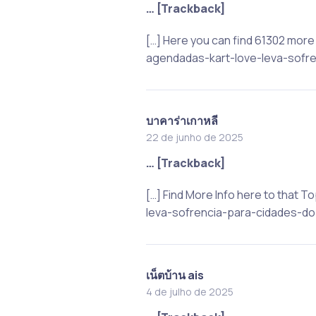
… [Trackback]
[…] Here you can find 61302 mor
agendadas-kart-love-leva-sofren
บาคาร่าเกาหลี
22 de junho de 2025
… [Trackback]
[…] Find More Info here to tha
leva-sofrencia-para-cidades-do-i
เน็ตบ้าน ais
4 de julho de 2025