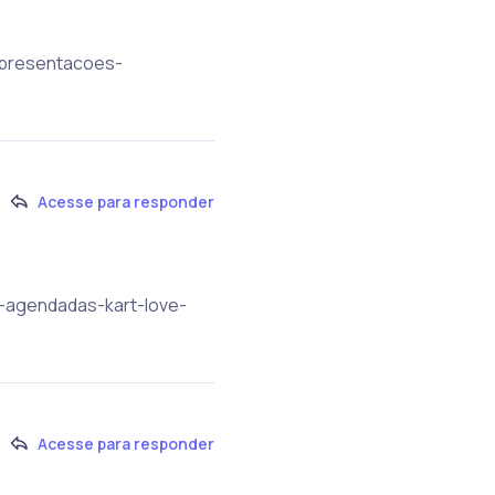
-apresentacoes-
Acesse para responder
s-agendadas-kart-love-
Acesse para responder