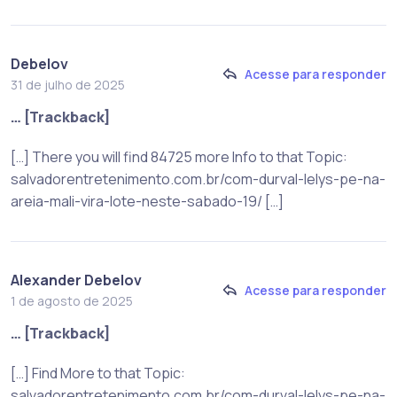
Debelov
Acesse para responder
31 de julho de 2025
… [Trackback]
[…] There you will find 84725 more Info to that Topic:
salvadorentretenimento.com.br/com-durval-lelys-pe-na-
areia-mali-vira-lote-neste-sabado-19/ […]
Alexander Debelov
Acesse para responder
1 de agosto de 2025
… [Trackback]
[…] Find More to that Topic:
salvadorentretenimento.com.br/com-durval-lelys-pe-na-