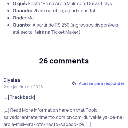
O quê:
Festa “Pé na Areia Mali” com Durval Lelys
Quando:
26 de outubro, a partir das 15h
Onde:
Mali
Quanto:
A partir de R$ 250 (ingressos disponíveis
até sexta-feira na Ticket Maker)
26 comments
Diyalaa
Acesse para responder
2 de janeiro de 2025
… [Trackback]
[…] Read More Information here on that Topic:
salvadorentretenimento.com.br/com-durval-lelys-pe-na-
areia-mali-vira-lote-neste-sabado-19/ […]