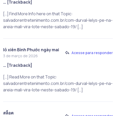
… [Trackback]
[…] Find More Info here on that Topic:
salvadorentretenimento.com.br/com-durval-lelys-pe-na-
areia-mali-vira-lote-neste-sabado-19/ […]
lô xiên Bình Phước ngày mai
Acesse para responder
3 de março de 2026
… [Trackback]
[…] Read More on that Topic:
salvadorentretenimento.com.br/com-durval-lelys-pe-na-
areia-mali-vira-lote-neste-sabado-19/ […]
สล็อต
Acesse para responder