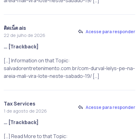
areia-mali-vira-lote-neste-sabado-19/ […]
ติดเน็ต ais
Acesse para responder
22 de julho de 2026
… [Trackback]
[…] Information on that Topic:
salvadorentretenimento.com.br/com-durval-lelys-pe-na-
areia-mali-vira-lote-neste-sabado-19/ […]
Tax Services
Acesse para responder
1 de agosto de 2026
… [Trackback]
[…] Read More to that Topic: