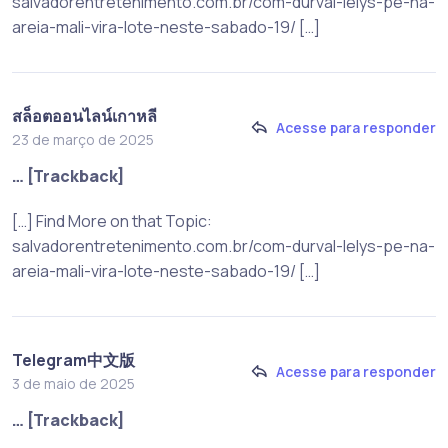
salvadorentretenimento.com.br/com-durval-lelys-pe-na-
areia-mali-vira-lote-neste-sabado-19/ […]
สล็อตออนไลน์เกาหลี
Acesse para responder
23 de março de 2025
… [Trackback]
[…] Find More on that Topic:
salvadorentretenimento.com.br/com-durval-lelys-pe-na-
areia-mali-vira-lote-neste-sabado-19/ […]
Telegram中文版
Acesse para responder
3 de maio de 2025
… [Trackback]