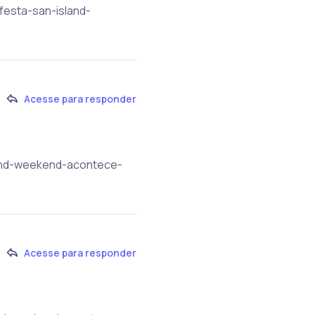
festa-san-island-
Acesse para responder
land-weekend-acontece-
Acesse para responder