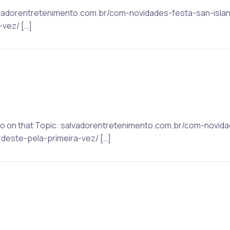
 salvadorentretenimento.com.br/com-novidades-festa-san-is
vez/ […]
 Info on that Topic: salvadorentretenimento.com.br/com-novid
este-pela-primeira-vez/ […]