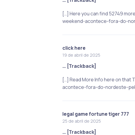
[…] Here you can find 52749 mor
weekend-acontece-fora-do-nord
click here
19 de abril de 2025
… [Trackback]
[…] Read More Info here on tha
acontece-fora-do-nordeste-pela
legal game fortune tiger 777
25 de abril de 2025
… [Trackback]