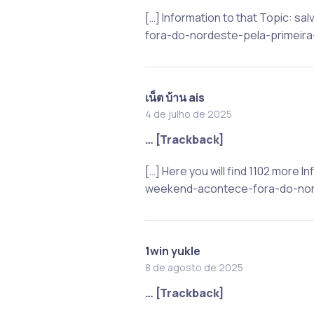
[…] Information to that Topic:
fora-do-nordeste-pela-primeira-
เน็ต บ้าน ais
4 de julho de 2025
… [Trackback]
[…] Here you will find 1102 more
weekend-acontece-fora-do-nord
1win yukle
8 de agosto de 2025
… [Trackback]