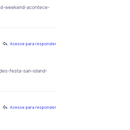
land-weekend-acontece-
Acesse para responder
ades-festa-san-island-
Acesse para responder