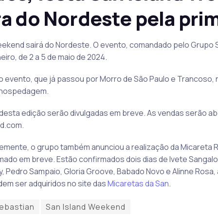
a do Nordeste pela prim
 Weekend sairá do Nordeste. O evento, comandado pelo Grupo
neiro, de 2 a 5 de maio de 2024.
 evento, que já passou por Morro de São Paulo e Trancoso, n
e hospedagem.
desta edição serão divulgadas em breve. As vendas serão abe
nd.com.
emente, o grupo também anunciou a realização da Micareta Ri
irmado em breve. Estão confirmados dois dias de Ivete Sanga
ry, Pedro Sampaio, Gloria Groove, Babado Novo e Alinne Rosa, 
em ser adquiridos no site das
Micaretas da San
.
ebastian
San Island Weekend