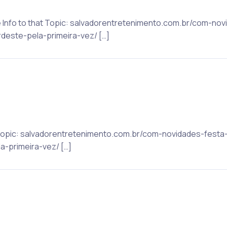
e Info to that Topic: salvadorentretenimento.com.br/com-nov
este-pela-primeira-vez/ […]
t Topic: salvadorentretenimento.com.br/com-novidades-fest
-primeira-vez/ […]