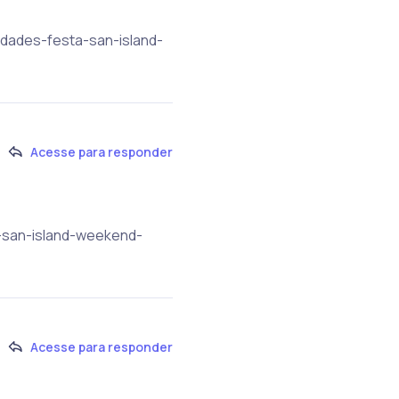
idades-festa-san-island-
Acesse para responder
a-san-island-weekend-
Acesse para responder