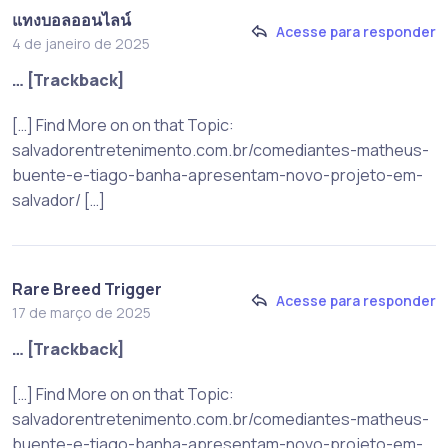
แทงบอลออนไลน์
Acesse para responder
4 de janeiro de 2025
… [Trackback]
[…] Find More on on that Topic:
salvadorentretenimento.com.br/comediantes-matheus-
buente-e-tiago-banha-apresentam-novo-projeto-em-
salvador/ […]
Rare Breed Trigger
Acesse para responder
17 de março de 2025
… [Trackback]
[…] Find More on on that Topic:
salvadorentretenimento.com.br/comediantes-matheus-
buente-e-tiago-banha-apresentam-novo-projeto-em-