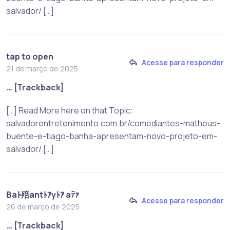
salvador/ […]
tap to open
Acesse para responder
21 de março de 2025
… [Trackback]
[…] Read More here on that Topic:
salvadorentretenimento.com.br/comediantes-matheus-
buente-e-tiago-banha-apresentam-novo-projeto-em-
salvador/ […]
Baﾄ殕antﾄｱyﾄｱ aﾃｧ
Acesse para responder
26 de março de 2025
… [Trackback]