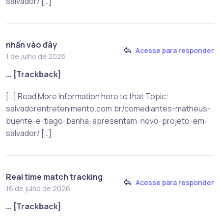
salvador/ […]
nhấn vào đây
Acesse para responder
1 de julho de 2026
… [Trackback]
[…] Read More Information here to that Topic:
salvadorentretenimento.com.br/comediantes-matheus-
buente-e-tiago-banha-apresentam-novo-projeto-em-
salvador/ […]
Real time match tracking
Acesse para responder
16 de julho de 2026
… [Trackback]