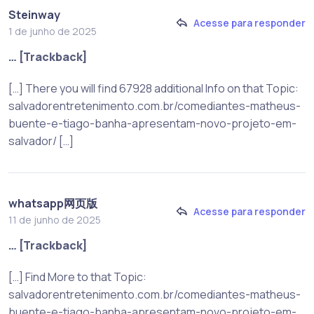
Steinway
Acesse para responder
1 de junho de 2025
… [Trackback]
[…] There you will find 67928 additional Info on that Topic:
salvadorentretenimento.com.br/comediantes-matheus-
buente-e-tiago-banha-apresentam-novo-projeto-em-
salvador/ […]
whatsapp网页版
Acesse para responder
11 de junho de 2025
… [Trackback]
[…] Find More to that Topic:
salvadorentretenimento.com.br/comediantes-matheus-
buente-e-tiago-banha-apresentam-novo-projeto-em-