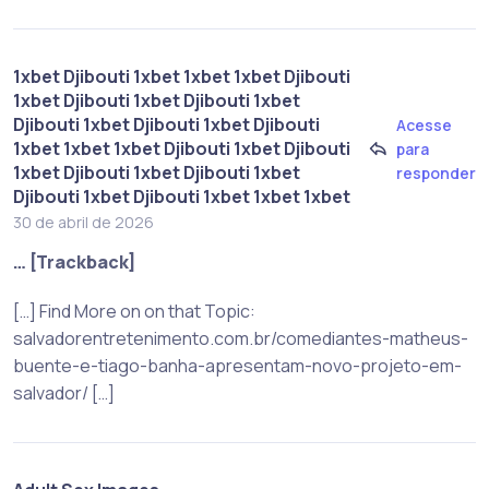
1xbet Djibouti 1xbet 1xbet 1xbet Djibouti
1xbet Djibouti 1xbet Djibouti 1xbet
Djibouti 1xbet Djibouti 1xbet Djibouti
Acesse
1xbet 1xbet 1xbet Djibouti 1xbet Djibouti
para
1xbet Djibouti 1xbet Djibouti 1xbet
responder
Djibouti 1xbet Djibouti 1xbet 1xbet 1xbet
30 de abril de 2026
… [Trackback]
[…] Find More on on that Topic:
salvadorentretenimento.com.br/comediantes-matheus-
buente-e-tiago-banha-apresentam-novo-projeto-em-
salvador/ […]