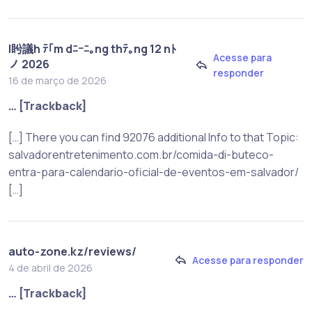
l盻議h ﾃ｢m dﾆｰﾆ｡ng thﾃ｡ng 12 nﾄ
Acesse para
ノ 2026
responder
16 de março de 2026
… [Trackback]
[…] There you can find 92076 additional Info to that Topic:
salvadorentretenimento.com.br/comida-di-buteco-
entra-para-calendario-oficial-de-eventos-em-salvador/
[…]
auto-zone.kz/reviews/
Acesse para responder
4 de abril de 2026
… [Trackback]