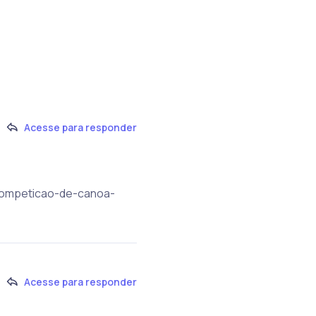
Acesse para responder
/competicao-de-canoa-
Acesse para responder