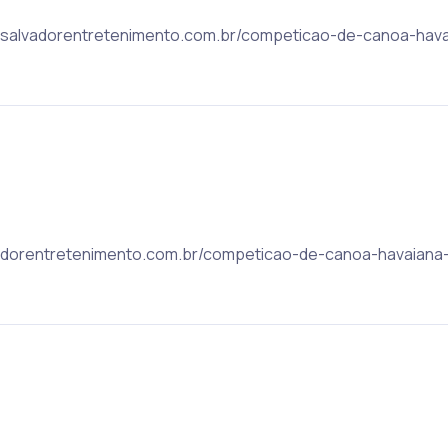
ic: salvadorentretenimento.com.br/competicao-de-canoa-ha
alvadorentretenimento.com.br/competicao-de-canoa-havaia