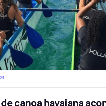
023
de canoa havaiana aco