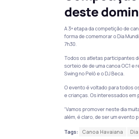
deste domin
A 3ª etapa da competição de can
forma de comemorar o Dia Mundial
7h30.
Todos os atletas participantes do
sorteio de de uma canoa OC1 e r
Swing no Pelô e o DJ Beca.
O evento é voltado para todos o
e crianças. Os interessados em 
“Vamos promover neste dia muita a
além, é claro, de ser um evento p
Tags:
Canoa Havaiana
Dia