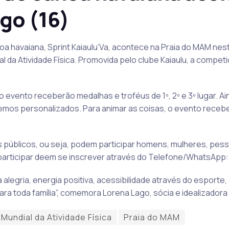
go (16)
oa havaiana, Sprint Kaiaulu’Va, acontece na Praia do MAM ne
 da Atividade Física. Promovida pelo clube Kaiaulu, a competi
 evento receberão medalhas e troféus de 1º, 2º e 3º lugar. Ain
emos personalizados. Para animar as coisas, o evento receb
s públicos, ou seja, podem participar homens, mulheres, pes
participar deem se inscrever através do Telefone/WhatsApp:
legria, energia positiva, acessibilidade através do esporte, 
ara toda família”, comemora Lorena Lago, sócia e idealizadora
 Mundial da Atividade Física
Praia do MAM