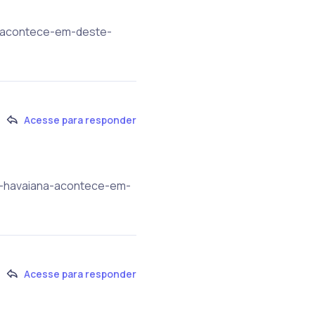
a-acontece-em-deste-
Acesse para responder
oa-havaiana-acontece-em-
Acesse para responder