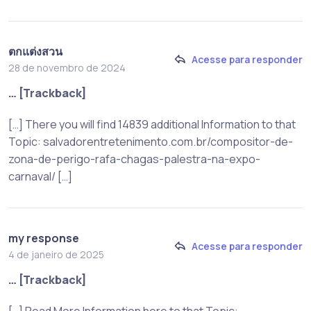
ตกแต่งสวน
Acesse para responder
28 de novembro de 2024
… [Trackback]
[…] There you will find 14839 additional Information to that
Topic: salvadorentretenimento.com.br/compositor-de-
zona-de-perigo-rafa-chagas-palestra-na-expo-
carnaval/ […]
my response
Acesse para responder
4 de janeiro de 2025
… [Trackback]
[…] Read More Information here to that Topic: