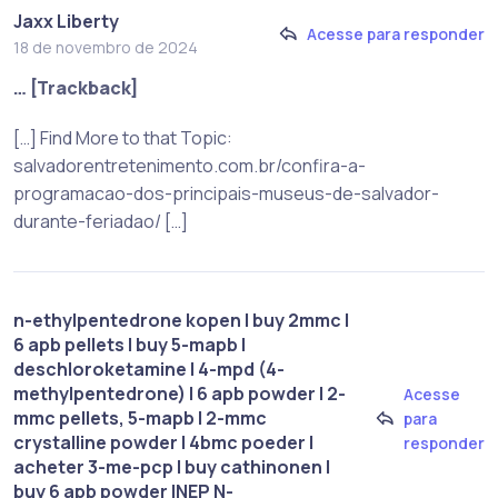
Jaxx Liberty
Acesse para responder
18 de novembro de 2024
… [Trackback]
[…] Find More to that Topic:
salvadorentretenimento.com.br/confira-a-
programacao-dos-principais-museus-de-salvador-
durante-feriadao/ […]
n-ethylpentedrone kopen | buy 2mmc |
6 apb pellets | buy 5-mapb |
deschloroketamine | 4-mpd (4-
methylpentedrone) | 6 apb powder | 2-
Acesse
mmc pellets, 5-mapb | 2-mmc
para
crystalline powder | 4bmc poeder |
responder
acheter 3-me-pcp | buy cathinonen |
buy 6 apb powder |NEP N-