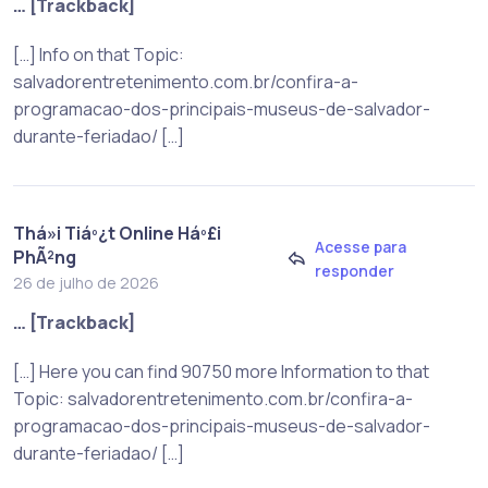
… [Trackback]
[…] Info on that Topic:
salvadorentretenimento.com.br/confira-a-
programacao-dos-principais-museus-de-salvador-
durante-feriadao/ […]
Thá»i Tiáº¿t Online Háº£i
Acesse para
PhÃ²ng
responder
26 de julho de 2026
… [Trackback]
[…] Here you can find 90750 more Information to that
Topic: salvadorentretenimento.com.br/confira-a-
programacao-dos-principais-museus-de-salvador-
durante-feriadao/ […]