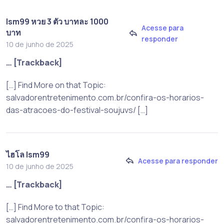
lsm99 หวย 3 ตัว บาทละ 1000
Acesse para
บาท
responder
10 de junho de 2025
… [Trackback]
[…] Find More on that Topic:
salvadorentretenimento.com.br/confira-os-horarios-
das-atracoes-do-festival-soujuvs/ […]
ไฮโล lsm99
Acesse para responder
10 de junho de 2025
… [Trackback]
[…] Find More to that Topic:
salvadorentretenimento.com.br/confira-os-horarios-