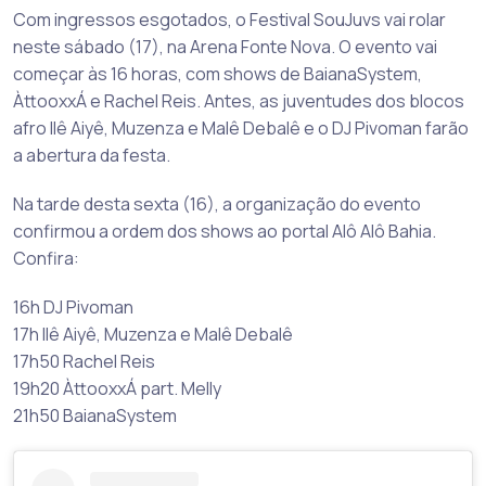
Com ingressos esgotados, o Festival SouJuvs vai rolar
neste sábado (17), na Arena Fonte Nova. O evento vai
começar às 16 horas, com shows de BaianaSystem,
ÀttooxxÁ e Rachel Reis. Antes, as juventudes dos blocos
afro Ilê Aiyê, Muzenza e Malê Debalê e o DJ Pivoman farão
a abertura da festa.
Na tarde desta sexta (16), a organização do evento
confirmou a ordem dos shows ao portal Alô Alô Bahia.
Confira:
16h DJ Pivoman
17h Ilê Aiyê, Muzenza e Malê Debalê
17h50 Rachel Reis
19h20 ÀttooxxÁ part. Melly
21h50 BaianaSystem