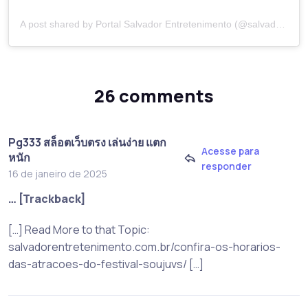
A post shared by Portal Salvador Entretenimento (@salvadorentretenimento)
26 comments
Pg333 สล็อตเว็บตรง เล่นง่าย แตก
Acesse para
หนัก
responder
16 de janeiro de 2025
… [Trackback]
[…] Read More to that Topic:
salvadorentretenimento.com.br/confira-os-horarios-
das-atracoes-do-festival-soujuvs/ […]