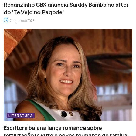
Renanzinho CBX anuncia Saiddy Bamba no after
do ‘Te Vejo no Pagode’
7 de julho de 2026
LITERATURA
Escritora baiana lança romance sobre
fertilização in vitro e novos formatos de família