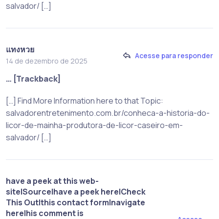
salvador/ […]
แทงหวย
Acesse para responder
14 de dezembro de 2025
… [Trackback]
[…] Find More Information here to that Topic:
salvadorentretenimento.com.br/conheca-a-historia-do-
licor-de-mainha-produtora-de-licor-caseiro-em-
salvador/ […]
have a peek at this web-
site|Source|have a peek here|Check
This Out|this contact form|navigate
here|his comment is