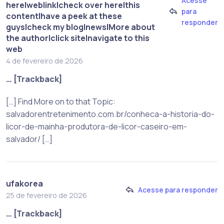
Acesse
here|weblink|check over here|this
para
content|have a peek at these
responder
guys|check my blog|news|More about
the author|click site|navigate to this
web
4 de fevereiro de 2026
… [Trackback]
[…] Find More on to that Topic:
salvadorentretenimento.com.br/conheca-a-historia-do-
licor-de-mainha-produtora-de-licor-caseiro-em-
salvador/ […]
ufakorea
Acesse para responder
25 de fevereiro de 2026
… [Trackback]