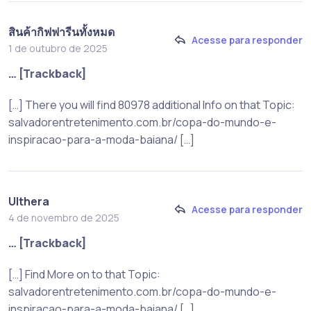
สินค้ากิฟฟารีนทั้งหมด
Acesse para responder
1 de outubro de 2025
… [Trackback]
[…] There you will find 80978 additional Info on that Topic:
salvadorentretenimento.com.br/copa-do-mundo-e-
inspiracao-para-a-moda-baiana/ […]
Ulthera
Acesse para responder
4 de novembro de 2025
… [Trackback]
[…] Find More on to that Topic:
salvadorentretenimento.com.br/copa-do-mundo-e-
inspiracao-para-a-moda-baiana/ […]