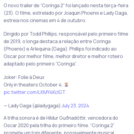
O novo trailer de “Coringa 2” foi lançado nesta terça-feira
(23). O filme, estrelado por Joaquin Phoenix e Lady Gaga,
estreia nos cinemas em 4 de outubro.
Dirigido por Todd Phillips, responsável pelo primeiro filme
de 2019, o longa destaca a relação entre Coringa
(Phoenix) e Arlequina (Gaga). Phillips foi indicado ao
Oscar por melhor filme, melhor diretor e melhor roteiro
adaptado pelo primeiro “Coringa”.
Joker: Folie à Deux
Only in theaters October 4.
pic.twitter.com/LKMY4KclGT
— Lady Gaga (@ladygaga)
July 23, 2024
A trilha sonora é de Hildur Guðnadóttir, vencedora do
Oscar 2020 pela trilha do primeiro filme. “Coringa 2”
promete um tom diferente, possivelmente musical.