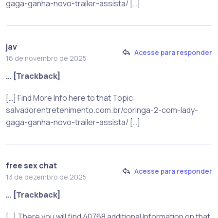
gaga-ganha-novo-trailer-assista/ […]
jav
Acesse para responder
16 de novembro de 2025
… [Trackback]
[…] Find More Info here to that Topic:
salvadorentretenimento.com.br/coringa-2-com-lady-
gaga-ganha-novo-trailer-assista/ […]
free sex chat
Acesse para responder
13 de dezembro de 2025
… [Trackback]
[…] There you will find 40768 additional Information on that