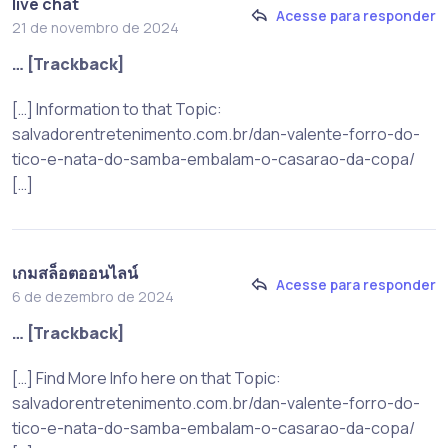
live chat
Acesse para responder
21 de novembro de 2024
… [Trackback]
[…] Information to that Topic:
salvadorentretenimento.com.br/dan-valente-forro-do-
tico-e-nata-do-samba-embalam-o-casarao-da-copa/
[…]
เกมสล็อตออนไลน์
Acesse para responder
6 de dezembro de 2024
… [Trackback]
[…] Find More Info here on that Topic:
salvadorentretenimento.com.br/dan-valente-forro-do-
tico-e-nata-do-samba-embalam-o-casarao-da-copa/