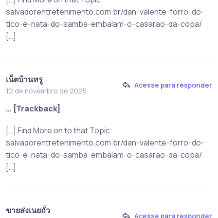
salvadorentretenimento.com.br/dan-valente-forro-do-
tico-e-nata-do-samba-embalam-o-casarao-da-copa/
[…]
เน็ตบ้านทรู
Acesse para responder
12 de novembro de 2025
… [Trackback]
[…] Find More on to that Topic:
salvadorentretenimento.com.br/dan-valente-forro-do-
tico-e-nata-do-samba-embalam-o-casarao-da-copa/
[…]
ขายส่งเนยถั่ว
Acesse para responder