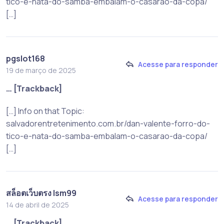
tico-e-nata-do-samba-embalam-o-casarao-da-copa/
[…]
pgslot168
Acesse para responder
19 de março de 2025
… [Trackback]
[…] Info on that Topic:
salvadorentretenimento.com.br/dan-valente-forro-do-
tico-e-nata-do-samba-embalam-o-casarao-da-copa/
[…]
สล็อตเว็บตรง lsm99
Acesse para responder
14 de abril de 2025
… [Trackback]