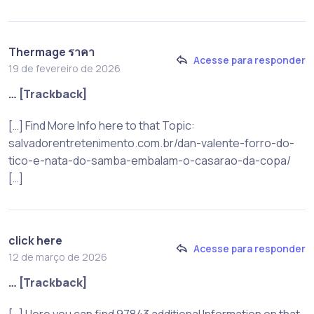
Thermage ราคา
Acesse para responder
19 de fevereiro de 2026
… [Trackback]
[…] Find More Info here to that Topic:
salvadorentretenimento.com.br/dan-valente-forro-do-
tico-e-nata-do-samba-embalam-o-casarao-da-copa/
[…]
click here
Acesse para responder
12 de março de 2026
… [Trackback]
[…] Here you can find 97843 additional Information on that