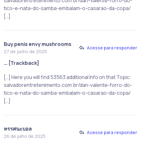
salvadorentretenimento.com.br/dan-valente-forro-do-
tico-e-nata-do-samba-embalam-o-casarao-da-copa/
[…]
Buy penis envy mushrooms
Acesse para responder
27 de junho de 2025
… [Trackback]
[…] Here you will find 53563 additional Info on that Topic:
salvadorentretenimento.com.br/dan-valente-forro-do-
tico-e-nata-do-samba-embalam-o-casarao-da-copa/
[…]
ทรรศนะบอล
Acesse para responder
26 de julho de 2025