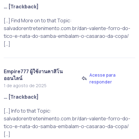
… [Trackback]
[…] Find More on to that Topic:
salvadorentretenimento.com.br/dan-valente-forro-do-
tico-e-nata-do-samba-embalam-o-casarao-da-copa/
[…]
Empire777 ผู้ใช้งานคาสิโน
Acesse para
ออนไลน์
responder
1 de agosto de 2025
… [Trackback]
[…] Info to that Topic:
salvadorentretenimento.com.br/dan-valente-forro-do-
tico-e-nata-do-samba-embalam-o-casarao-da-copa/
[…]