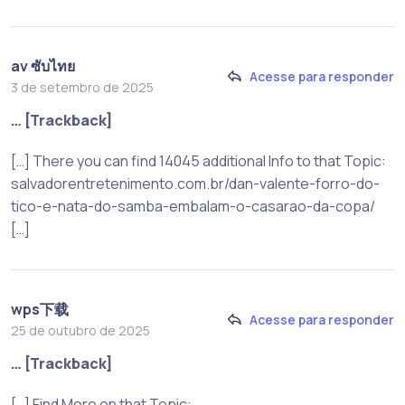
av ซับไทย
Acesse para responder
3 de setembro de 2025
… [Trackback]
[…] There you can find 14045 additional Info to that Topic:
salvadorentretenimento.com.br/dan-valente-forro-do-
tico-e-nata-do-samba-embalam-o-casarao-da-copa/
[…]
wps下载
Acesse para responder
25 de outubro de 2025
… [Trackback]
[…] Find More on that Topic: