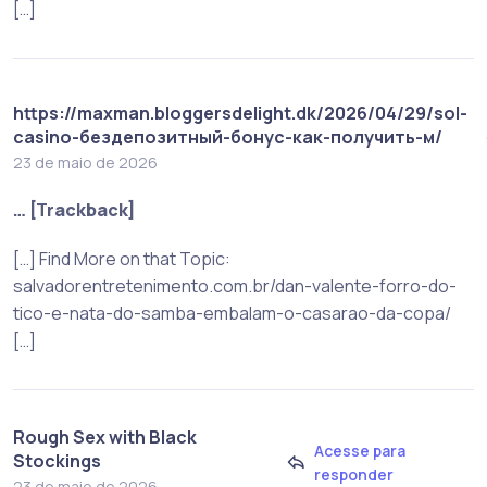
[…]
https://maxman.bloggersdelight.dk/2026/04/29/sol-
casino-бездепозитный-бонус-как-получить-м/
23 de maio de 2026
… [Trackback]
[…] Find More on that Topic:
salvadorentretenimento.com.br/dan-valente-forro-do-
tico-e-nata-do-samba-embalam-o-casarao-da-copa/
[…]
Rough Sex with Black
Acesse para
Stockings
responder
23 de maio de 2026