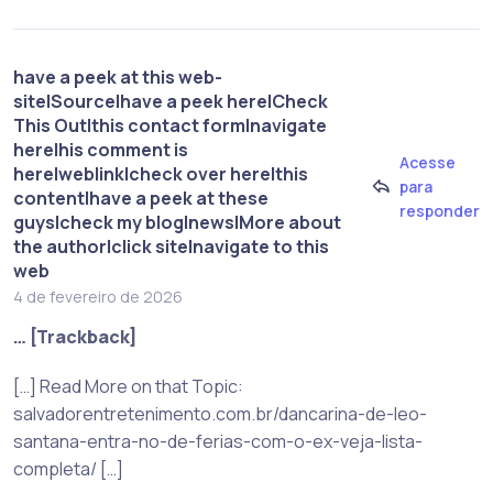
have a peek at this web-
site|Source|have a peek here|Check
This Out|this contact form|navigate
here|his comment is
Acesse
here|weblink|check over here|this
para
content|have a peek at these
responder
guys|check my blog|news|More about
the author|click site|navigate to this
web
4 de fevereiro de 2026
… [Trackback]
[…] Read More on that Topic:
salvadorentretenimento.com.br/dancarina-de-leo-
santana-entra-no-de-ferias-com-o-ex-veja-lista-
completa/ […]