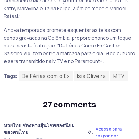
Domiêncio e Markinhos, o youtuber João Vitor, e as DJs
Kathy Maravilha e Tainá Felipe, além do modelo Manoel
Rafaski.
A nova temporada promete esquentar as telas com
cenas gravadas na Colômbia, proporcionando um toque
mais picante à atração. “De Férias Com o Ex Caribe:
Salseiro Vip” tem estreia marcada para o dia 19 de outubro
e será transmitido na MTV e no Paramount+.
Tags:
De Férias com o Ex
Isis Oliveira
MTV
27 comments
หวยไทย ช่องทางลุ้นโชคยอดนิยม
Acesse para
ของคนไทย
responder