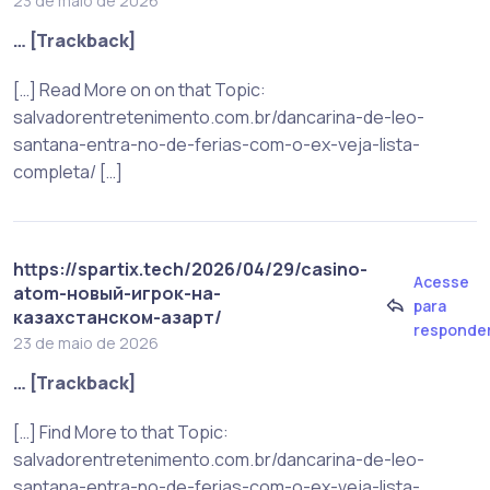
23 de maio de 2026
… [Trackback]
[…] Read More on on that Topic:
salvadorentretenimento.com.br/dancarina-de-leo-
santana-entra-no-de-ferias-com-o-ex-veja-lista-
completa/ […]
https://spartix.tech/2026/04/29/casino-
Acesse
atom-новый-игрок-на-
para
казахстанском-азарт/
responde
23 de maio de 2026
… [Trackback]
[…] Find More to that Topic:
salvadorentretenimento.com.br/dancarina-de-leo-
santana-entra-no-de-ferias-com-o-ex-veja-lista-