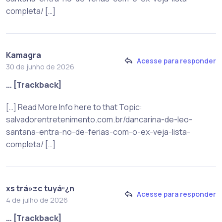
completa/ […]
Kamagra
Acesse para responder
30 de junho de 2026
… [Trackback]
[…] Read More Info here to that Topic:
salvadorentretenimento.com.br/dancarina-de-leo-
santana-entra-no-de-ferias-com-o-ex-veja-lista-
completa/ […]
xs trá»±c tuyáº¿n
Acesse para responder
4 de julho de 2026
… [Trackback]