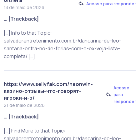
Acesse para responder
13 de maio de 2026
… [Trackback]
[…] Info to that Topic:
salvadorentretenimento.com.br/dancarina-de-leo-
santana-entra-no-de-ferias-com-o-ex-veja-lista-
completa/ […]
https://www.sellyfak.com/neonwin-
Acesse
казино-отзывы-что-говорят-
para
игроки-и-э/
responder
21 de maio de 2026
… [Trackback]
[…] Find More to that Topic:
salvadorentretenimento.com.br/dancarina-de-leo-