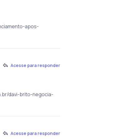
enciamento-apos-
Acesse para responder
m.br/davi-brito-negocia-
Acesse para responder