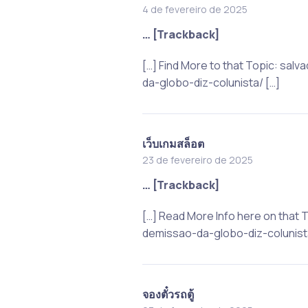
4 de fevereiro de 2025
… [Trackback]
[…] Find More to that Topic: s
da-globo-diz-colunista/ […]
เว็บเกมสล็อต
23 de fevereiro de 2025
… [Trackback]
[…] Read More Info here on tha
demissao-da-globo-diz-colunista
จองตั๋วรถตู้