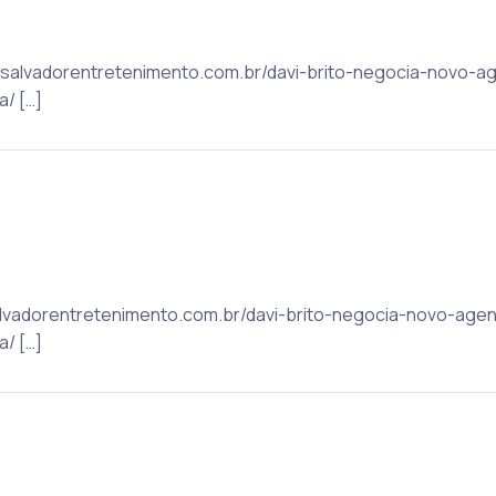
ic: salvadorentretenimento.com.br/davi-brito-negocia-novo-
/ […]
: salvadorentretenimento.com.br/davi-brito-negocia-novo-ag
/ […]