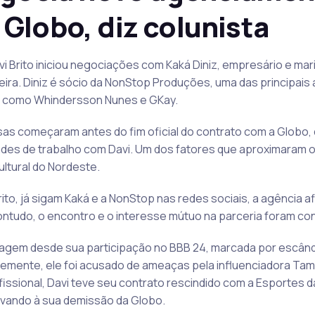
Globo, diz colunista
i Brito iniciou negociações com Kaká Diniz, empresário e ma
ira. Diniz é sócio da NonStop Produções, uma das principais 
 como Whindersson Nunes e GKay.
as começaram antes do fim oficial do contrato com a Globo, 
ades de trabalho com Davi. Um dos fatores que aproximaram os
ltural do Nordeste.
rito, já sigam Kaká e a NonStop nas redes sociais, a agência 
 Contudo, o encontro e o interesse mútuo na parceria foram co
imagem desde sua participação no BBB 24, marcada por escân
emente, ele foi acusado de ameaças pela influenciadora Tam
fissional, Davi teve seu contrato rescindido com a Esportes 
 levando à sua demissão da Globo.