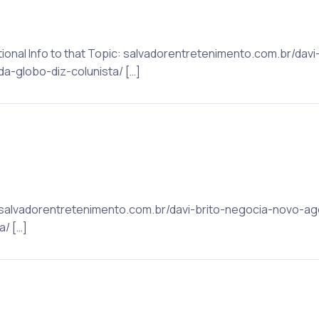
ditional Info to that Topic: salvadorentretenimento.com.br/da
-globo-diz-colunista/ […]
ic: salvadorentretenimento.com.br/davi-brito-negocia-novo-
/ […]