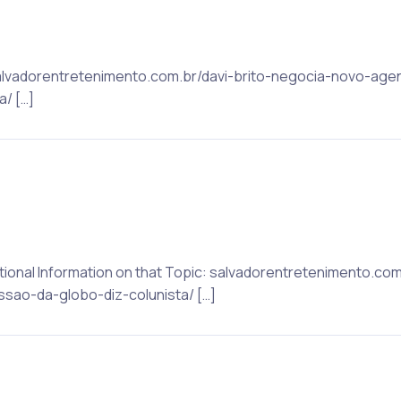
: salvadorentretenimento.com.br/davi-brito-negocia-novo-ag
/ […]
ditional Information on that Topic: salvadorentretenimento.co
ao-da-globo-diz-colunista/ […]