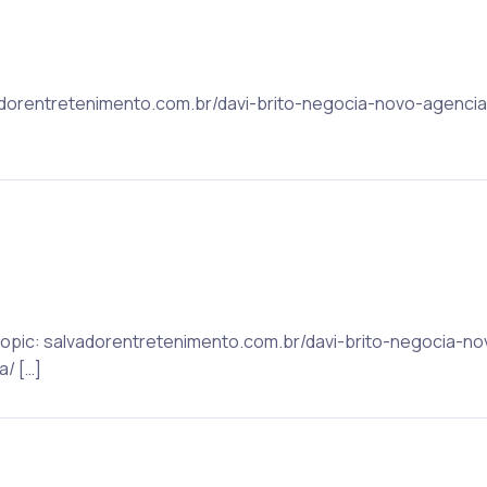
alvadorentretenimento.com.br/davi-brito-negocia-novo-agen
t Topic: salvadorentretenimento.com.br/davi-brito-negocia
/ […]