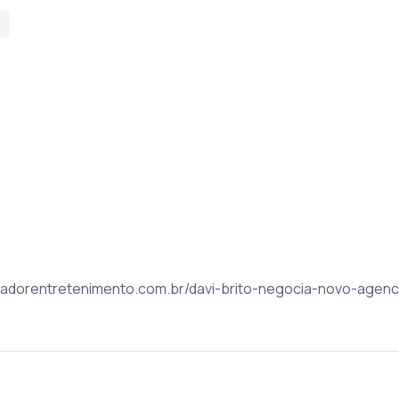
S
alvadorentretenimento.com.br/davi-brito-negocia-novo-age