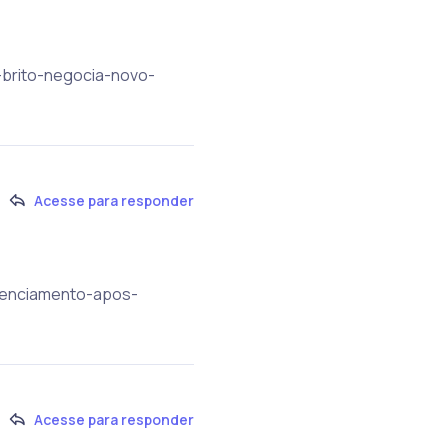
vi-brito-negocia-novo-
Acesse para responder
agenciamento-apos-
Acesse para responder