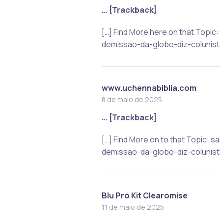
… [Trackback]
[…] Find More here on that Top
demissao-da-globo-diz-colunista
www.uchennabiblia.com
8 de maio de 2025
… [Trackback]
[…] Find More on to that Topic
demissao-da-globo-diz-colunista
Blu Pro Kit Clearomise
11 de maio de 2025