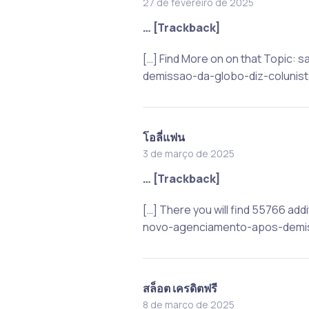
27 de fevereiro de 2025
… [Trackback]
[…] Find More on on that Topic
demissao-da-globo-diz-colunista
โอลี่แฟน
3 de março de 2025
… [Trackback]
[…] There you will find 55766 ad
novo-agenciamento-apos-demiss
สล็อต เครดิตฟรี
8 de março de 2025