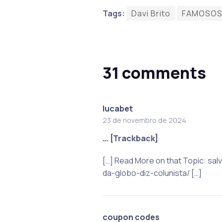
Tags:
Davi Brito
FAMOSO
31 comments
lucabet
23 de novembro de 2024
… [Trackback]
[…] Read More on that Topic: s
da-globo-diz-colunista/ […]
coupon codes