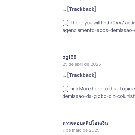
… [Trackback]
[…] There you will find 70447 ad
agenciamento-apos-demissao-da
pg168
25 de abril de 2025
… [Trackback]
[…] Find More here to that Top
demissao-da-globo-diz-colunista
ตรวจสอบสลิปโอนเงิน
7 de maio de 2025