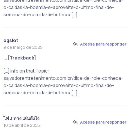
salvadorentretenimento.com.br/dica-de-role-conheca-
o-caldas-la-boemia-e-aproveite-o-ultimo-final-de-
semana-do-comida-di-buteco/ […]
pgslot
Acesse para responder
9 de março de 2025
… [Trackback]
[…] Info on that Topic:
salvadorentretenimento.com.br/dica-de-role-conheca-
o-caldas-la-boemia-e-aproveite-o-ultimo-final-de-
semana-do-comida-di-buteco/ […]
ไพ่ 3 ทาง เล่นยังไง
Acesse para responder
10 de abril de 2025