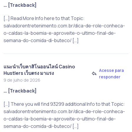
… [Trackback]
[…] Read More Info here to that Topic:
salvadorentretenimento.com.br/dica-de-role-conheca-
o-caldas-la-boemia-e-aproveite-o-ultimo-final-de-
semana-do-comida-di-buteco/ […]
แนะนำเว็บคาสิโนออนไลน์ Casino
Acesse para
Hustlers เว็บตรง มาแรง
responder
9 de julho de 2026
… [Trackback]
[…] There you will find 93299 additional Info to that Topic:
salvadorentretenimento.com.br/dica-de-role-conheca-
o-caldas-la-boemia-e-aproveite-o-ultimo-final-de-
semana-do-comida-di-buteco/ […]