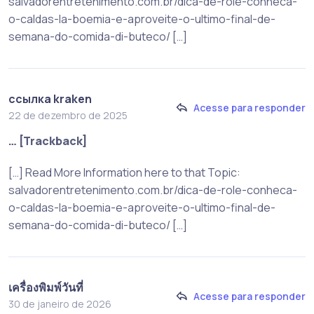
salvadorentretenimento.com.br/dica-de-role-conheca-
o-caldas-la-boemia-e-aproveite-o-ultimo-final-de-
semana-do-comida-di-buteco/ […]
ссылка kraken
Acesse para responder
22 de dezembro de 2025
… [Trackback]
[…] Read More Information here to that Topic:
salvadorentretenimento.com.br/dica-de-role-conheca-
o-caldas-la-boemia-e-aproveite-o-ultimo-final-de-
semana-do-comida-di-buteco/ […]
เครื่องพิมพ์วันที่
Acesse para responder
30 de janeiro de 2026