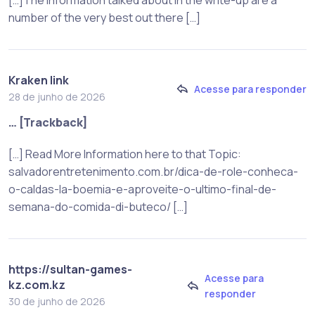
[…]The information talked about in the write-up are a
number of the very best out there […]
Kraken link
Acesse para responder
28 de junho de 2026
… [Trackback]
[…] Read More Information here to that Topic:
salvadorentretenimento.com.br/dica-de-role-conheca-
o-caldas-la-boemia-e-aproveite-o-ultimo-final-de-
semana-do-comida-di-buteco/ […]
https://sultan-games-
Acesse para
kz.com.kz
responder
30 de junho de 2026