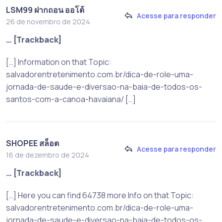
LSM99 ฝากถอน ออโต้
Acesse para responder
26 de novembro de 2024
… [Trackback]
[…] Information on that Topic:
salvadorentretenimento.com.br/dica-de-role-uma-
jornada-de-saude-e-diversao-na-baia-de-todos-os-
santos-com-a-canoa-havaiana/ […]
SHOPEE สล็อต
Acesse para responder
16 de dezembro de 2024
… [Trackback]
[…] Here you can find 64738 more Info on that Topic:
salvadorentretenimento.com.br/dica-de-role-uma-
jornada-de-saude-e-diversao-na-baia-de-todos-os-