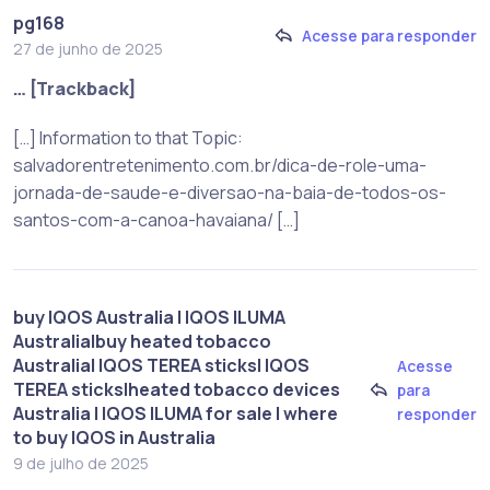
pg168
Acesse para responder
27 de junho de 2025
… [Trackback]
[…] Information to that Topic:
salvadorentretenimento.com.br/dica-de-role-uma-
jornada-de-saude-e-diversao-na-baia-de-todos-os-
santos-com-a-canoa-havaiana/ […]
buy IQOS Australia | IQOS ILUMA
Australia|buy heated tobacco
Australia| IQOS TEREA sticks| IQOS
Acesse
TEREA sticks|heated tobacco devices
para
Australia | IQOS ILUMA for sale | where
responder
to buy IQOS in Australia
9 de julho de 2025