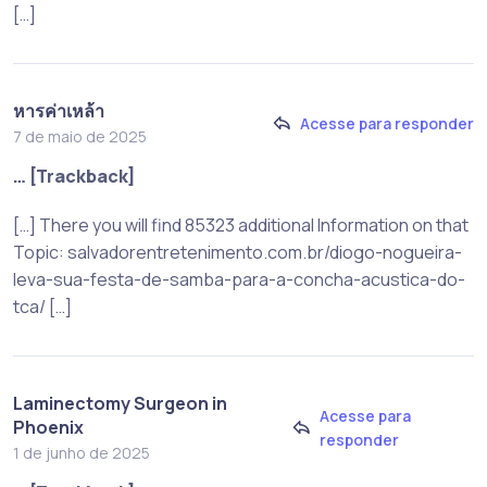
[…]
หารค่าเหล้า
Acesse para responder
7 de maio de 2025
… [Trackback]
[…] There you will find 85323 additional Information on that
Topic: salvadorentretenimento.com.br/diogo-nogueira-
leva-sua-festa-de-samba-para-a-concha-acustica-do-
tca/ […]
Laminectomy Surgeon in
Acesse para
Phoenix
responder
1 de junho de 2025