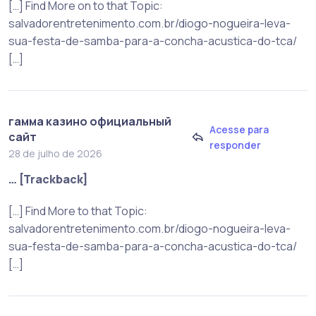
[…] Find More on to that Topic:
salvadorentretenimento.com.br/diogo-nogueira-leva-
sua-festa-de-samba-para-a-concha-acustica-do-tca/
[…]
гамма казино официальный
Acesse para
сайт
responder
28 de julho de 2026
… [Trackback]
[…] Find More to that Topic:
salvadorentretenimento.com.br/diogo-nogueira-leva-
sua-festa-de-samba-para-a-concha-acustica-do-tca/
[…]