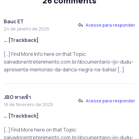
26 comments
Bauc ET
Acesse para responder
24 de janeiro de 2025
… [Trackback]
[…] Find More Info here on that Topic:
salvadorentretenimento.com.br/documentario-ijo-dudu-
apresenta-memorias-da-danca-negra-na-bahia/ […]
JBO ทางเข้า
Acesse para responder
16 de fevereiro de 2025
… [Trackback]
[…] Find More here on that Topic:
salvadorentretenimento.com.br/documentario-ijo-dudu-