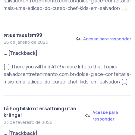
salvadorentretenimento.com.br/dolce-glace-confeitaria-
mais-uma-edicao-do-curso-chef-kids-em-salvador/ […]
หวยฮานอย lsm99
Acesse para responder
26 de janeiro de 2026
… [Trackback]
[…] There you will find 41734 more Info to that Topic:
salvadorentretenimento.com.br/dolce-glace-confeitaria-
mais-uma-edicao-do-curso-chef-kids-em-salvador/ […]
få hög bilskrot ersättning utan
Acesse para
krångel
responder
23 de fevereiro de 2026
… [Trackback]