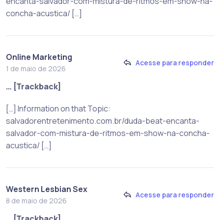
encanta-salvador-com-mistura-de-ritmos-em-show-na-
concha-acustica/ […]
Online Marketing
Acesse para responder
1 de maio de 2026
… [Trackback]
[…] Information on that Topic:
salvadorentretenimento.com.br/duda-beat-encanta-
salvador-com-mistura-de-ritmos-em-show-na-concha-
acustica/ […]
Western Lesbian Sex
Acesse para responder
8 de maio de 2026
… [Trackback]