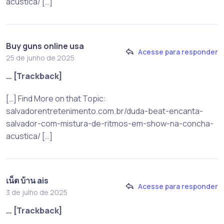
acustica/ […]
Buy guns online usa
Acesse para responder
25 de junho de 2025
… [Trackback]
[…] Find More on that Topic:
salvadorentretenimento.com.br/duda-beat-encanta-
salvador-com-mistura-de-ritmos-em-show-na-concha-
acustica/ […]
เน็ต บ้าน ais
Acesse para responder
3 de julho de 2025
… [Trackback]