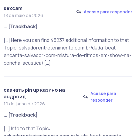
sexcam
Acesse para responder
18 de maio de 2026
… [Trackback]
[…] Here you can find 45237 additional Information to that
Topic: salvadorentretenimento.com.br/duda-beat-
encanta-salvador-com-mistura-de-ritmos-em-show-na-
concha-acustica/ […]
скачать pin up казино на
Acesse para
андроид
responder
10 de junho de 2026
… [Trackback]
[…] Info to that Topic:
salvadorentretenimento.com.br/duda-beat-encanta-