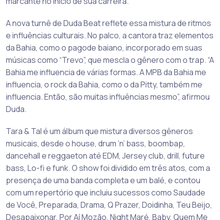
marcante no início de sua carreira.
A nova turnê de Duda Beat reflete essa mistura de ritmos
e influências culturais. No palco, a cantora traz elementos
da Bahia, como o pagode baiano, incorporado em suas
músicas como “Trevo”, que mescla o gênero com o trap. “A
Bahia me influencia de várias formas. A MPB da Bahia me
influencia, o rock da Bahia, como o da Pitty, também me
influencia. Então, são muitas influências mesmo”, afirmou
Duda.
Tara & Tal é um álbum que mistura diversos gêneros
musicais, desde o house, drum ‘n’ bass, boombap,
dancehall e reggaeton até EDM, Jersey club, drill, future
bass, Lo-fi e funk. O show foi dividido em três atos, com a
presença de uma banda completa e um balé, e contou
com um repertório que incluiu sucessos como Saudade
de Você, Preparada, Drama, Q Prazer, Doidinha, Teu Beijo,
Desapaixonar, Por Aí Mozão, Night Maré, Baby, Quem Me