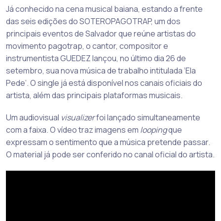
Já conhecido na cena musical baiana, estando a frente
das seis edições do SOTEROPAGOTRAP, um dos
principais eventos de Salvador que reúne artistas do
movimento pagotrap, o cantor, compositor e
instrumentista GUEDEZ lançou, no último dia 26 de
setembro, sua nova música de trabalho intitulada ‘Ela
Pede’. O single já está disponível nos canais oficiais do
artista, além das principais plataformas musicais.
Um audiovisual
visualizer
foi lançado simultaneamente
com a faixa. O vídeo traz imagens em
looping
que
expressam o sentimento que a música pretende passar.
O material já pode ser conferido no canal oficial do artista.