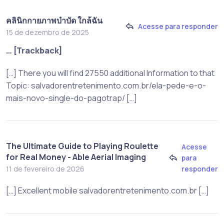
คลินิกกายภาพบำบัด ใกล้ฉัน
Acesse para responder
15 de dezembro de 2025
… [Trackback]
[…] There you will find 27550 additional Information to that
Topic: salvadorentretenimento.com.br/ela-pede-e-o-
mais-novo-single-do-pagotrap/ […]
The Ultimate Guide to Playing Roulette
Acesse
for Real Money - Able Aerial Imaging
para
responder
11 de fevereiro de 2026
[…] Excellent mobile salvadorentretenimento.com.br […]