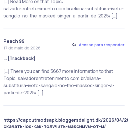
[…] Read More on that Topic:
salvadorentretenimento.com.br/eliana-substituira-ivete-
sangalo-no-the-masked-singer-a-partir-de-2025/ […]
Peach 99
Acesse para responder
17 de maio de 2026
… [Trackback]
[…] There you can find 5667 more Information to that
Topic: salvadorentretenimento.com.br/eliana-
substituira-ivete-sangalo-no-the-masked-singer-a-
partir-de-2025/ […]
https://capcutmodsapk.bloggersdelight.dk/2026/04/2
скачать-ios-как-получить-максимум-от-м/