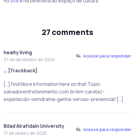
no
site
e na bilheteria do espaço de cultura
27 comments
healty living
Acesse para responder
27 de dezembro de 2024
… [Trackback]
[…] Find More Information here on that Topic:
salvadorentretenimento.com.br/em-carataz-
espetaculo-semdrama-ganha-versao-presencial/ […]
Bilad Alrafidain University
Acesse para responder
17 de janeiro de 2025