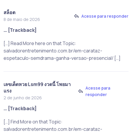
สล็อต
Acesse para responder
8 de maio de 2026
… [Trackback]
[…] Read More here on that Topic:
salvadorentretenimento.com.br/em-carataz-
espetaculo-semdrama-ganha-versao-presencial/ […]
เลขเด็ดหวย Lsm99 งวดนี้ โพยมา
Acesse para
แรง
responder
2 de junho de 2026
… [Trackback]
[…] Find More on that Topic:
salvadorentretenimento.com.br/em-carataz-