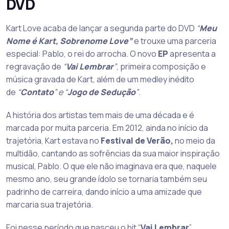
DVD
Kart Love acaba de lançar a segunda parte do DVD
“
Meu
Nome é Kart, Sobrenome Love”
e trouxe uma parceria
especial: Pablo, o rei do arrocha. O novo
EP
apresenta a
regravação de
“
Vai Lembrar
”
, primeira composição e
música gravada de Kart, além de um medley inédito
de
“
Contato
” e “
Jogo de Sedução
”
.
A história dos artistas tem mais de uma década e é
marcada por muita parceria. Em 2012, ainda no início da
trajetória, Kart estava no
Festival de Verão,
no meio da
multidão, cantando as sofrências da sua maior inspiração
musical, Pablo. O que ele não imaginava era que, naquele
mesmo ano, seu grande ídolo se tornaria também seu
padrinho de carreira, dando início a uma amizade que
marcaria sua trajetória.
Foi nesse período que nasceu o hit “
Vai Lembrar
”,